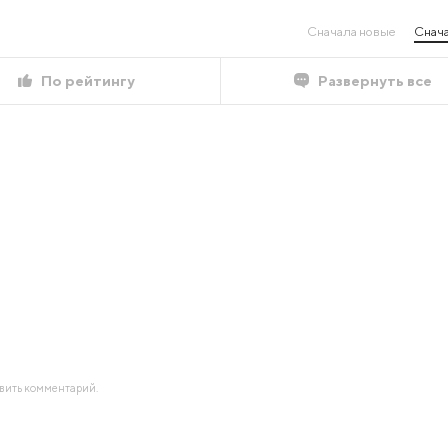
Сначала новые
Снача
По рейтингу
Развернуть все
авить комментарий.