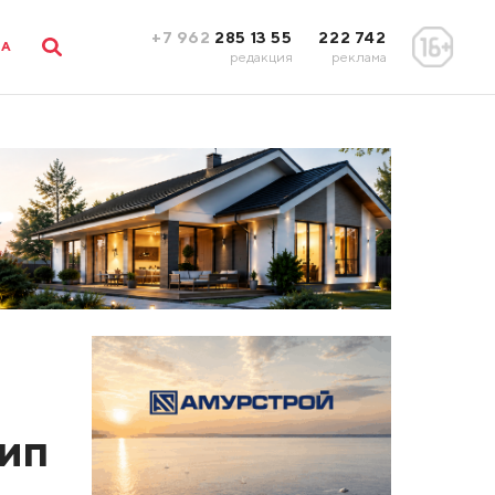
+7 962
285 13 55
222 742
ЛА
редакция
реклама
лип