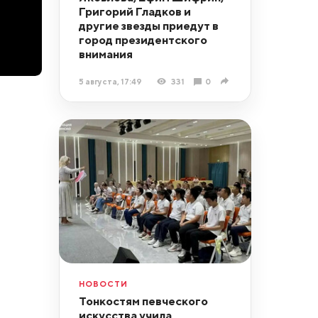
Григорий Гладков и
другие звезды приедут в
город президентского
внимания
5 августа, 17:49
331
0
НОВОСТИ
Тонкостям певческого
искусства учила