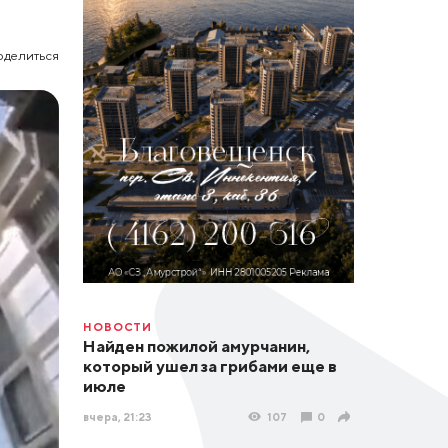
оделиться
НОВОСТИ
Найден пожилой амурчанин,
который ушел за грибами еще в
июле
вчера, 21:23
107
0