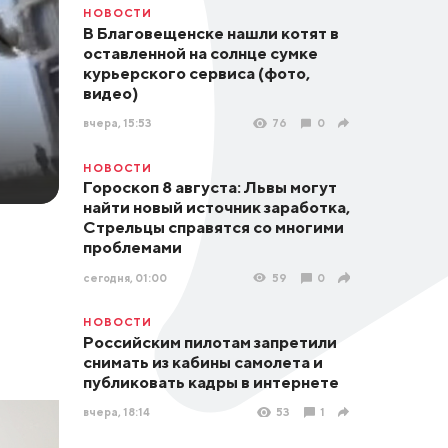
НОВОСТИ
В Благовещенске нашли котят в
оставленной на солнце сумке
курьерского сервиса (фото,
видео)
вчера, 15:53
76
0
НОВОСТИ
Гороскоп 8 августа: Львы могут
найти новый источник заработка,
Стрельцы справятся со многими
проблемами
сегодня, 01:00
59
0
НОВОСТИ
Российским пилотам запретили
снимать из кабины самолета и
публиковать кадры в интернете
вчера, 18:14
53
1