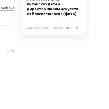
китайских детей
ла старые
директор школы искусств
из Благовещенска (фото)
4 августа, 15:12
153
0
0
0