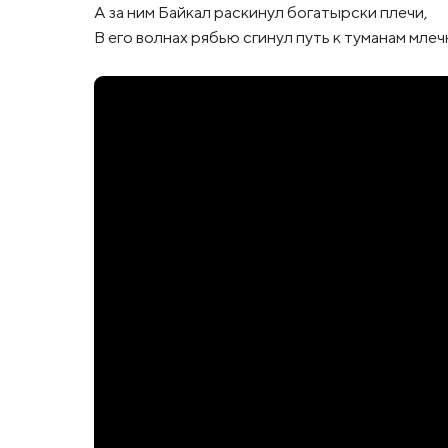
А за ним Байкал раскинул богатырски плечи,
В его волнах рябью сгинул путь к туманам млеч