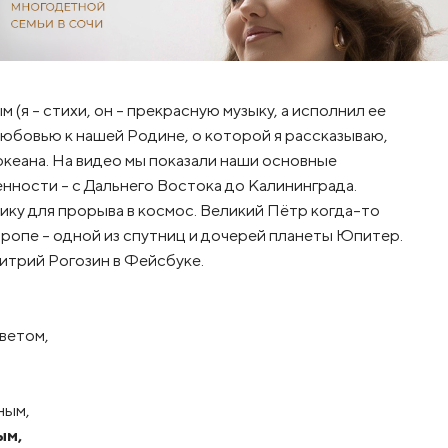
(я – стихи, он – прекрасную музыку, а исполнил ее
 любовью к нашей Родине, о которой я рассказываю,
океана. На видео мы показали наши основные
ности – с Дальнего Востока до Калининграда.
ку для прорыва в космос. Великий Пётр когда-то
вропе – одной из спутниц и дочерей планеты Юпитер.
митрий Рогозин в Фейсбуке.
ветом,
ным,
ым,