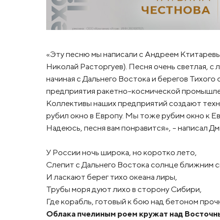
«Эту песню мы написали с Андреем Ктитаревым 
Николай Расторгуев). Песня очень светлая, с
начиная с Дальнего Востока и берегов Тихого 
предприятия ракетно-космической промышлен
Коллективы наших предприятий создают техни
рубил окно в Европу. Мы тоже рубим окно к Е
Надеюсь, песня вам понравится», – написал Д
У России ночь широка, но коротко лето,
Слепит с Дальнего Востока солнце ближним с
И ласкают берег тихо океана лиры,
Трубы моря дуют лихо в сторону Сибири,
Где корабль, готовый к бою над бетоном проч
Облака пчелиным роем кружат над Восточн