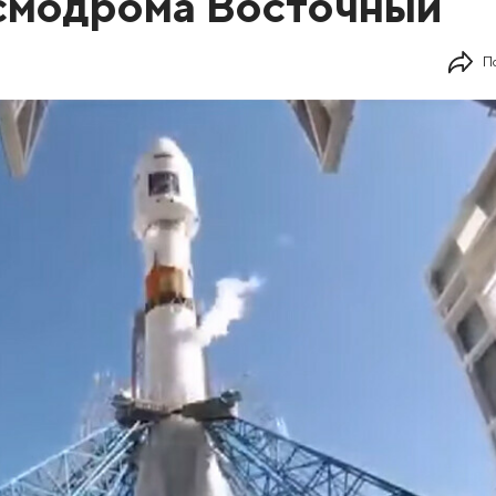
осмодрома Восточный
П