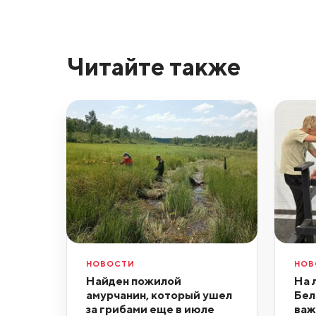
Читайте также
НОВОСТИ
НОВ
Найден пожилой
На 
амурчанин, который ушел
Бел
за грибами еще в июле
важ