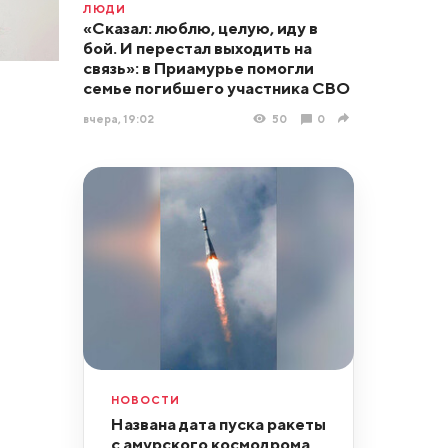
ЛЮДИ
«Сказал: люблю, целую, иду в
бой. И перестал выходить на
связь»: в Приамурье помогли
семье погибшего участника СВО
вчера, 19:02
50
0
НОВОСТИ
Названа дата пуска ракеты
с амурского космодрома