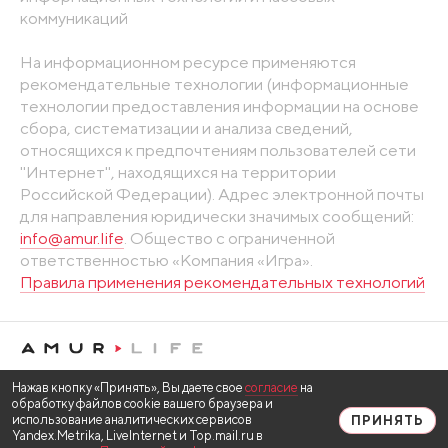
коммуникаций
На информационном ресурсе применяются
рекомендательные технологии (информационные
технологии предоставления информации на основе
сбора, систематизации и анализа сведений,
относящихся к предпочтениям пользователей сети
"Интернет", находящихся на территории
Российской Федерации). Адрес электронной почты
для направления юридически значимых сообщений:
info@amur.life
. Общество с ограниченной
ответственностью «Компания «Игра».
Правила применения рекомендательных технологий
Нажав кнопку «Принять», Вы даете свое
согласие
на
обработку файлов cookie вашего браузера и
использование аналитических сервисов
ПРИНЯТЬ
Yandex.Metrika, LiveInternet и Top.mail.ru в