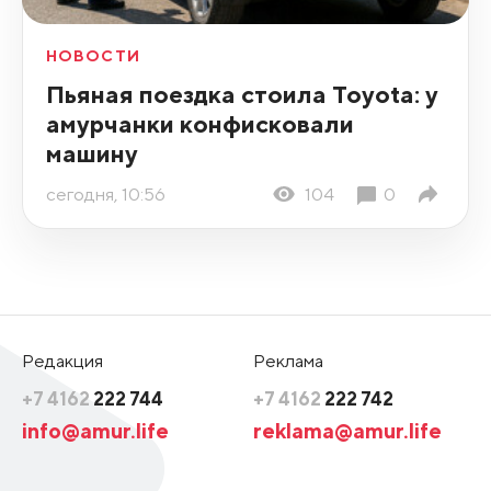
НОВОСТИ
Пьяная поездка стоила Toyota: у
амурчанки конфисковали
машину
сегодня, 10:56
104
0
Редакция
Реклама
+7 4162
222 744
+7 4162
222 742
info@amur.life
reklama@amur.life