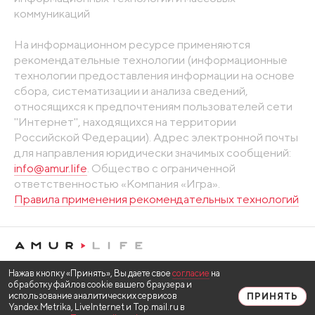
коммуникаций
На информационном ресурсе применяются
рекомендательные технологии (информационные
технологии предоставления информации на основе
сбора, систематизации и анализа сведений,
относящихся к предпочтениям пользователей сети
"Интернет", находящихся на территории
Российской Федерации). Адрес электронной почты
для направления юридически значимых сообщений:
info@amur.life
. Общество с ограниченной
ответственностью «Компания «Игра».
Правила применения рекомендательных технологий
Нажав кнопку «Принять», Вы даете свое
согласие
на
обработку файлов cookie вашего браузера и
использование аналитических сервисов
ПРИНЯТЬ
Yandex.Metrika, LiveInternet и Top.mail.ru в