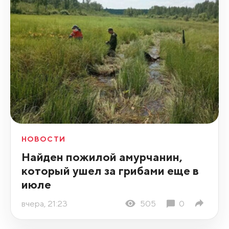
НОВОСТИ
Найден пожилой амурчанин,
который ушел за грибами еще в
июле
вчера, 21:23
505
0