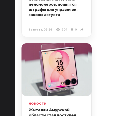
пенсионеров, появятся
штрафы для управляек:
законы августа
1 августа, 09:24
604
0
НОВОСТИ
Жителям Амурской
области стал доступен