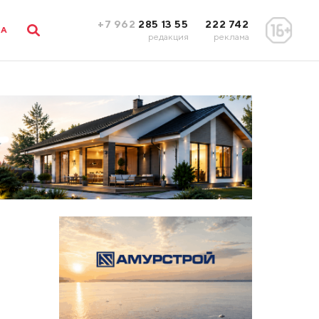
+7 962
285 13 55
222 742
ЛА
редакция
реклама