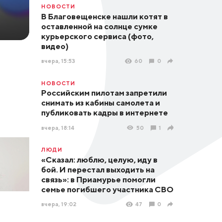
НОВОСТИ
В Благовещенске нашли котят в
оставленной на солнце сумке
курьерского сервиса (фото,
видео)
вчера, 15:53
60
0
НОВОСТИ
Российским пилотам запретили
снимать из кабины самолета и
публиковать кадры в интернете
вчера, 18:14
50
1
ЛЮДИ
«Сказал: люблю, целую, иду в
бой. И перестал выходить на
связь»: в Приамурье помогли
семье погибшего участника СВО
вчера, 19:02
47
0