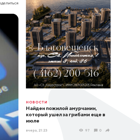
оделиться
НОВОСТИ
Найден пожилой амурчанин,
который ушел за грибами еще в
июле
вчера, 21:23
97
0