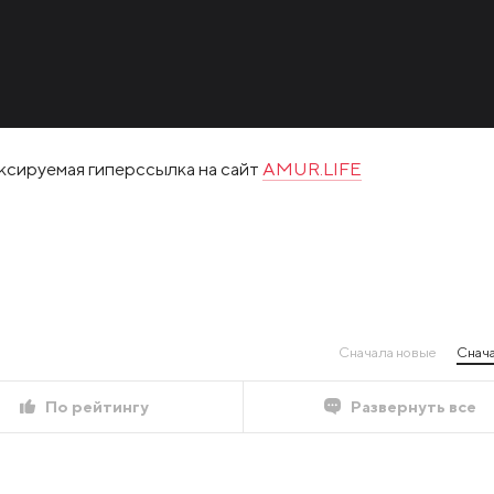
ксируемая гиперссылка на сайт
AMUR.LIFE
Сначала новые
Снача
По рейтингу
Развернуть все