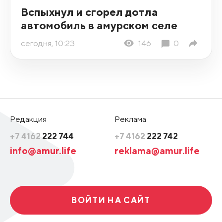
Вспыхнул и сгорел дотла
автомобиль в амурском селе
сегодня, 10:23
146
0
Редакция
Реклама
+7 4162
222 744
+7 4162
222 742
info@amur.life
reklama@amur.life
ВОЙТИ НА САЙТ