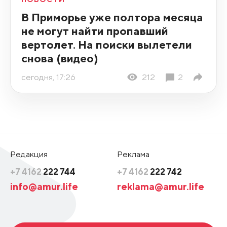
В Приморье уже полтора месяца
не могут найти пропавший
вертолет. На поиски вылетели
снова (видео)
сегодня, 17:26
212
2
Редакция
Реклама
+7 4162
222 744
+7 4162
222 742
info@amur.life
reklama@amur.life