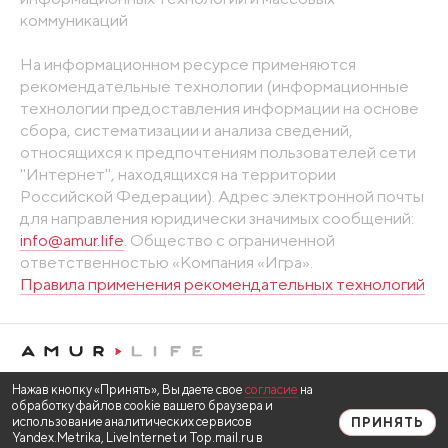
коммуникаций
На информационном ресурсе применяются
рекомендательные технологии (информационные
технологии предоставления информации на основе
сбора, систематизации и анализа сведений,
относящихся к предпочтениям пользователей сети
"Интернет", находящихся на территории
Российской Федерации). Адрес электронной почты
для направления юридически значимых сообщений:
info@amur.life
. Общество с ограниченной
ответственностью «Компания «Игра».
Правила применения рекомендательных технологий
Нажав кнопку «Принять», Вы даете свое
согласие
на
обработку файлов cookie вашего браузера и
использование аналитических сервисов
ПРИНЯТЬ
Yandex.Metrika, LiveInternet и Top.mail.ru в