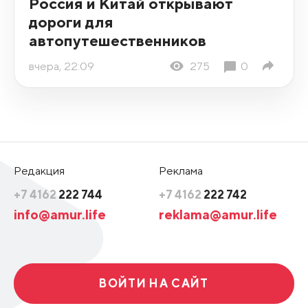
Россия и Китай открывают
дороги для
автопутешественников
вчера, 22:09
275
0
Редакция
Реклама
+7 4162
222 744
+7 4162
222 742
info@amur.life
reklama@amur.life
ВОЙТИ НА САЙТ