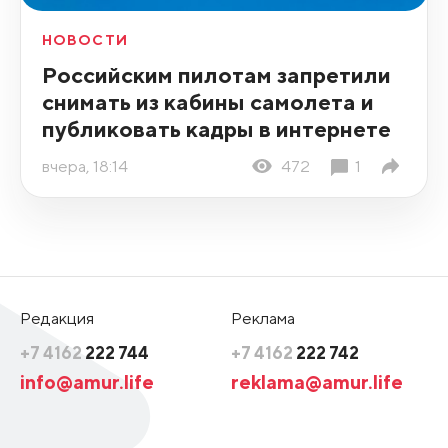
НОВОСТИ
Российским пилотам запретили
снимать из кабины самолета и
публиковать кадры в интернете
вчера, 18:14
472
1
Редакция
Реклама
+7 4162
222 744
+7 4162
222 742
info@amur.life
reklama@amur.life