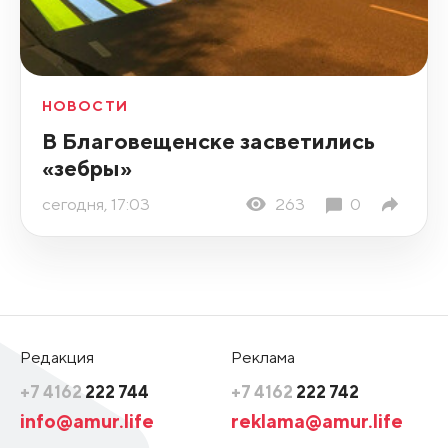
НОВОСТИ
В Благовещенске засветились
«зебры»
сегодня, 17:03
263
0
Редакция
Реклама
+7 4162
222 744
+7 4162
222 742
info@amur.life
reklama@amur.life