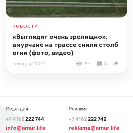
НОВОСТИ
«Выглядит очень зрелищно»:
амурчане на трассе сняли столб
огня (фото, видео)
сегодня, 14:20
86
0
Редакция
Реклама
+7 4162
222 744
+7 4162
222 742
info@amur.life
reklama@amur.life