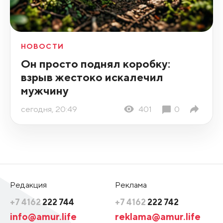
НОВОСТИ
Он просто поднял коробку:
взрыв жестоко искалечил
мужчину
сегодня, 20:49
401
0
Редакция
Реклама
+7 4162
222 744
+7 4162
222 742
info@amur.life
reklama@amur.life