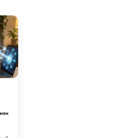
и
иян
0