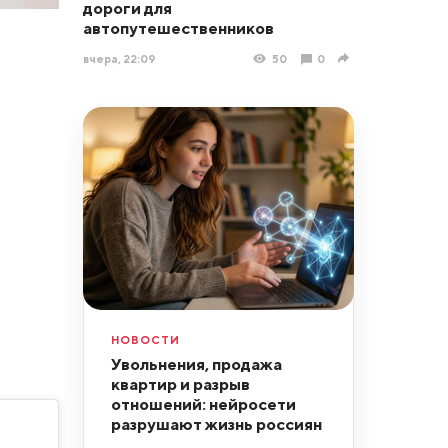
дороги для
автопутешественников
вчера, 22:09
50
0
НОВОСТИ
Увольнения, продажа
квартир и разрыв
отношений: нейросети
разрушают жизнь россиян