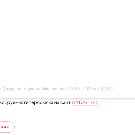
 (Амурспас) (@amurskiespasateli)
28 Окт 2020 в 5:34 PDT
ксируемая гиперссылка на сайт
AMUR.LIFE
ТВИЯ