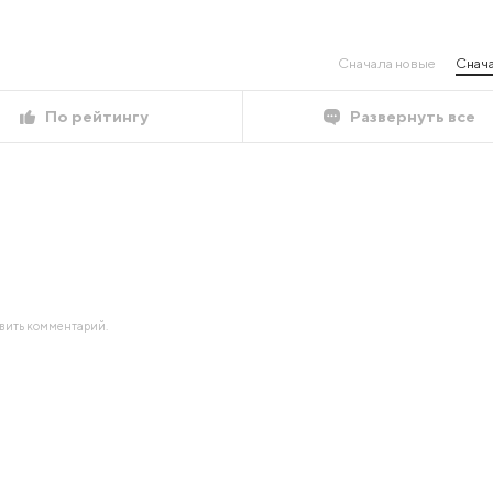
Сначала новые
Снача
По рейтингу
Развернуть все
авить комментарий.