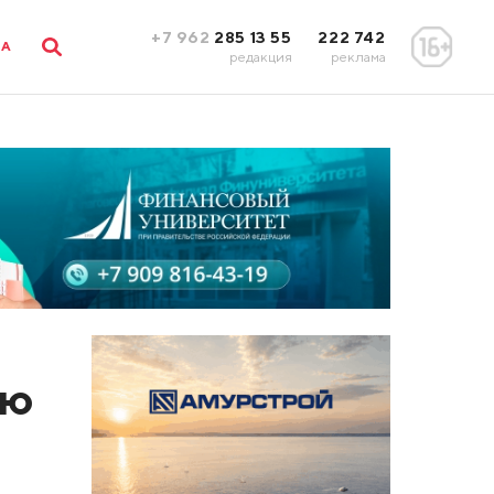
+7 962
285 13 55
222 742
ЛА
редакция
реклама
ую