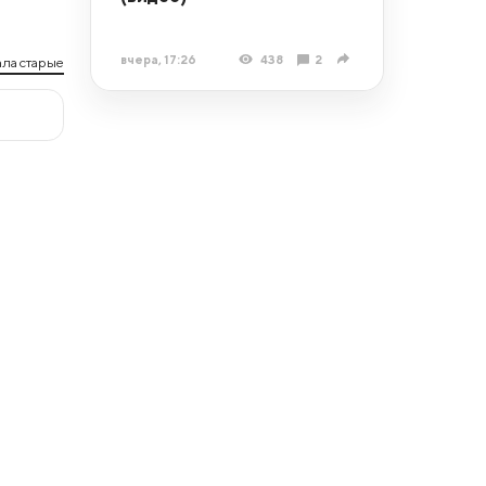
вчера, 17:26
438
2
ла старые