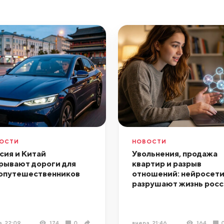
ОСТИ
НОВОСТИ
сия и Китай
Увольнения, продажа
рывают дороги для
квартир и разрыв
опутешественников
отношений: нейросет
разрушают жизнь росс
, 22:09
174
0
вчера, 21:46
164