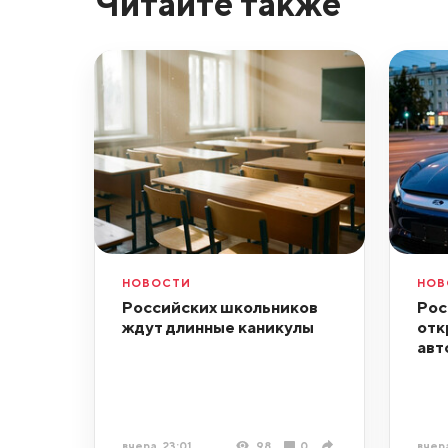
Читайте также
НОВОСТИ
НОВ
Российских школьников
Рос
ждут длинные каникулы
отк
авт
вчера, 23:01
98
0
вчера