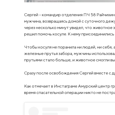
Сергей – командир отделения ПЧ 58 Райчихи
мужчина, возвращаясь домой с суточного дежур
через несколько минут увидел, что животное 
решил помочь косуле. К нему присоединилис
Чтобы косуля не поранила ни людей, ни себя, а
железные прутья забора, мужчины использов
прутьями стало больше, и животное смогли вы
Сразу после освобождения Сергей вместе с др
Как отмечает в Инстаграме Амурский центр г
время спасательной операции никто не постр