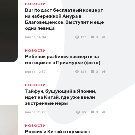
НОВОСТИ
Burito даст бесплатный концерт
на набережной Амура в
Благовещенске. Выступит и еще
одна певица
вчера, 14:04
155
0
НОВОСТИ
Ребенок разбился насмерть на
мотоцикле в Приамурье (фото)
вчера, 12:57
148
0
НОВОСТИ
Тайфун, бушующий в Японии,
идет на Китай, где уже ввели
экстренные меры
вчера, 21:27
69
0
НОВОСТИ
Россия и Китай открывают