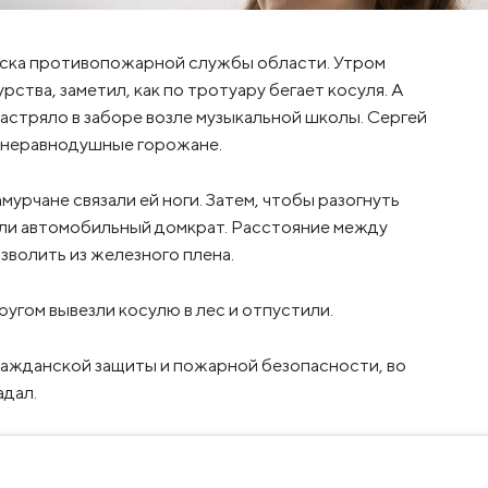
нска противопожарной службы области. Утром
ства, заметил, как по тротуару бегает косуля. А
застряло в заборе возле музыкальной школы. Сергей
ь неравнодушные горожане.
мурчане связали ей ноги. Затем, чтобы разогнуть
али автомобильный домкрат. Расстояние между
зволить из железного плена.
угом вывезли косулю в лес и отпустили.
ражданской защиты и пожарной безопасности, во
адал.