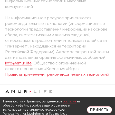
информационных технологий и массовых
коммуникаций
На информационном ресурсе применяются
рекомендательные технологии (информационные
технологии предоставления информации на основе
сбора, систематизации и анализа сведений,
относящихся к предпочтениям пользователей сети
"Интернет", находящихся на территории
Российской Федерации). Адрес электронной почты
для направления юридически значимых сообщений:
info@amur.life
. Общество с ограниченной
ответственностью «Компания «Игра».
Правила применения рекомендательных технологий
Нажав кнопку «Принять», Вы даете свое
согласие
на
обработку файлов cookie вашего браузера и
использование аналитических сервисов
ПРИНЯТЬ
Yandex.Metrika, LiveInternet и Top.mail.ru в