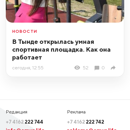
НОВОСТИ
В Тынде открылась умная
спортивная площадка. Как она
работает
сегодня, 12:55
52
0
Редакция
Реклама
+7 4162
222 744
+7 4162
222 742