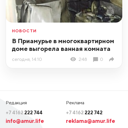
НОВОСТИ
В Приамурье в многоквартирном
доме выгорела ванная комната
сегодня, 14:10
248
0
Редакция
Реклама
+7 4162
222 744
+7 4162
222 742
info@amur.life
reklama@amur.life