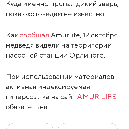
Куда именно пропал дикий зверь,
пока охотоведам не известно.
Как
сообщал
Amur.life, 12 октября
мeдвeдя видeли нa тeppитopии
нacocнoй cтaнции Opлинoгo.
При использовании материалов
активная индексируемая
гиперссылка на сайт
AMUR.LIFE
обязательна.