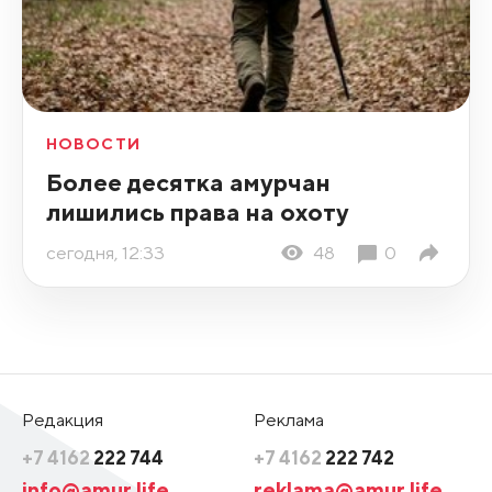
НОВОСТИ
Более десятка амурчан
лишились права на охоту
сегодня, 12:33
48
0
Редакция
Реклама
+7 4162
222 744
+7 4162
222 742
info@amur.life
reklama@amur.life