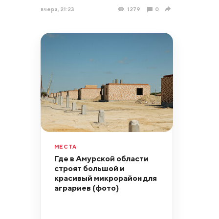
вчера, 21:23
1279
0
МЕСТА
Где в Амурской области
строят большой и
красивый микрорайон для
аграриев (фото)