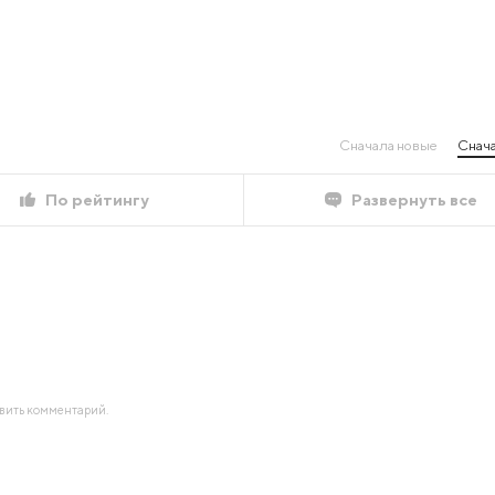
Сначала новые
Снача
По рейтингу
Развернуть все
авить комментарий.