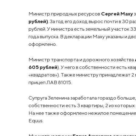
Министр природных ресурсов
Сергей Маху
з
рублей)
. За год его доход вырос почти в 30 ра
рублей. У министра есть земельный участок 33
года выпуска. В декларации Маху указаны и дв
оформлено.
Министр транспорта и дорожного хозяйства
605 рублей
). У него в собственности есть ква
«квадратов»). Также министру принадлежат 2 
прицеп ЛАВ 81015.
Супруга Зеленина заработала гораздо больше, ч
собственности есть 3 квартиры, 2 из которых 
На нее также оформлено нежилое помещение и
Equus.
Министр юстиции
Елена Акименко
отчиталас