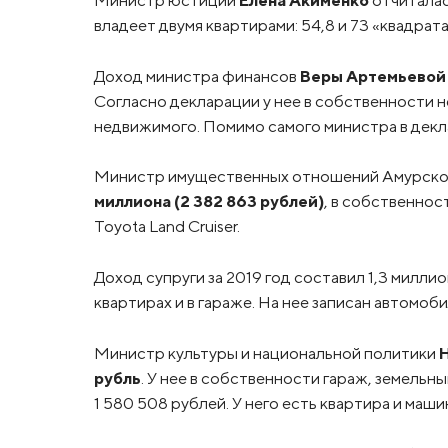
владеет двумя квартирами: 54,8 и 73 «квадрата
Доход министра финансов
Веры Артемьевой
Согласно декларации у нее в собственности н
недвижимого. Помимо самого министра в декла
Министр имущественных отношений Амурско
миллиона (2 382 863 рублей)
, в собственнос
Toyota Land Cruiser.
Доход супруги за 2019 год составил 1,3 миллио
квартирах и в гараже. На нее записан автомобил
Министр культуры и национальной политики
рубль
. У нее в собственности гараж, земельн
1 580 508 рублей. У него есть квартира и машин