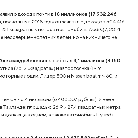
аявил о доходе почти в
18 миллионов (17 932 246
з, поскольку в 2018 году он заявлял о доходе в 604 416
 221 квадратных метров и автомобиль Audi Q7, 2014
ое несовершеннолетних детей, но на них ничего не
Александр Зеленин
заработал
3,1 миллиона (3 150
ртира (78, 2 «квадрата») и автостоянка (19,9
моторные лодки: Лидер 500 и Nissan boat mr-60, и
ем он – 6,4 миллиона (6 408 307 рублей). У нее в
в Таиланде: площадью 26,9 и 27,4 квадратных метра.
 доля еще в одном, а также автомобиль Hyundai
ь о доходе в
2,6 миллиона ( 2 679 582 рубля)
. Она