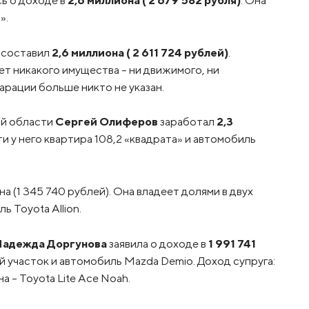
».
составил
2,6 миллиона ( 2 611 724 рублей)
.
ет никакого имущества – ни движимого, ни
рации больше никто не указан.
й области
Сергей Олиферов
заработал
2,3
ти у него квартира 108,2 «квадрата» и автомобиль
на (1 345 740 рублей). Она владеет долями в двух
ь Toyota Allion.
Надежда Доргунова
заявила о доходе в
1 991 741
ый участок и автомобиль Mazda Demio. Доход супруга:
а – Toyota Lite Ace Noah.