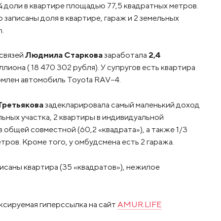
 ¼ доли в квартире площадью 77,5 квадратных метров.
го записаны доля в квартире, гараж и 2 земельных
.
 связей
Людмила Старкова
заработала
2,4
миллиона ( 18 470 302 рубля). У супругов есть квартира
рмлен автомобиль Toyota RAV-4.
Третьякова
задекларировала самый маленький доход
льных участка, 2 квартиры в индивидуальной
 в общей совместной (60,2 «квадрата»), а также 1/3
ров. Кроме того, у омбудсмена есть 2 гаража.
аписаны квартира (35 «квадратов»), нежилое
ксируемая гиперссылка на сайт
AMUR.LIFE