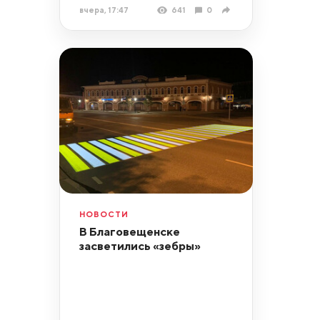
вчера, 17:47
641
0
НОВОСТИ
В Благовещенске
засветились «зебры»