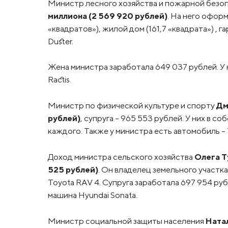
Министр лесного хозяйства и пожарной безо
миллиона (2 569 920 рублей)
. На него оформ
«квадратов»), жилой дом (161,7 «квадрата») ,
Duster.
Жена министра заработала 649 037 рублей. У
Ractis.
Министр по физической культуре и спорту
Дм
рублей)
, супруга – 965 553 рублей. У них в со
каждого. Также у министра есть автомобиль – 
Доход министра сельского хозяйства
Олега Т
525 рублей)
. Он владелец земельного участка
Toyota RAV 4. Супруга заработала 697 954 ру
машина Hyundai Sonata.
Министр социальной защиты населения
Ната