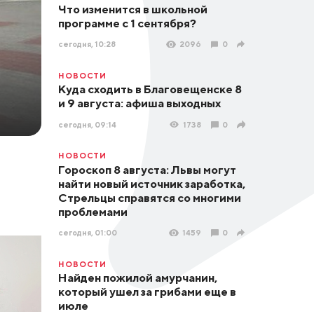
Что изменится в школьной
программе с 1 сентября?
сегодня, 10:28
2096
0
НОВОСТИ
Куда сходить в Благовещенске 8
и 9 августа: афиша выходных
сегодня, 09:14
1738
0
НОВОСТИ
Гороскоп 8 августа: Львы могут
найти новый источник заработка,
Стрельцы справятся со многими
проблемами
сегодня, 01:00
1459
0
НОВОСТИ
Найден пожилой амурчанин,
который ушел за грибами еще в
июле