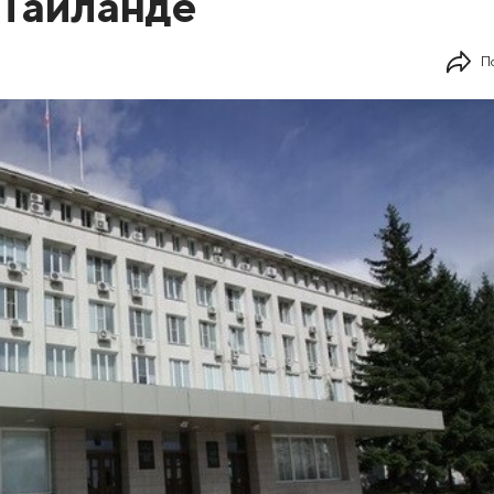
 Таиланде
П