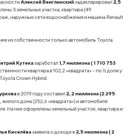
пасности
Алексей Венглинский
задекларировал
2,5
лены 3 земельных участка, квартира (49
 гараж, наружные сети водоснабжения и машина Renault
 нее из собственности только автомобиль Toyota
итрий Кутека
заработал
1,7 миллиона ( 1 710 753
бственности квартира в 102,2 «квадрата» – по ½ доли у
Toyota Crown Hybrid.
уркова
в 2019 году составил
2, 2 миллиона (2 295
, жилого дома (252,6 «квадрата») и автомобиля
бля. На нее оформлены земельный участок, квартира и
лья Киселёва
заявила о доходе в
2,5 миллиона ( 2