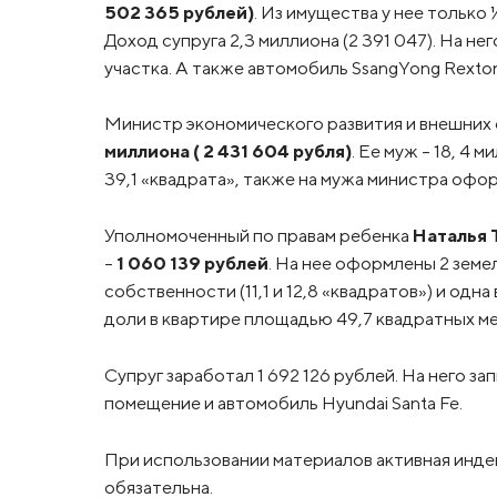
502 365 рублей)
. Из имущества у нее только
Доход супруга 2,3 миллиона (2 391 047). На не
участка. А также автомобиль SsangYong Rexton
Министр экономического развития и внешних
миллиона ( 2 431 604 рубля)
. Ее муж – 18, 4 
39,1 «квадрата», также на мужа министра офо
Уполномоченный по правам ребенка
Наталья 
–
1 060 139 рублей
. На нее оформлены 2 земе
собственности (11,1 и 12,8 «квадратов») и одна
доли в квартире площадью 49,7 квадратных мет
Супруг заработал 1 692 126 рублей. На него з
помещение и автомобиль Hyundai Santa Fe.
При использовании материалов активная инде
обязательна.