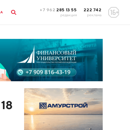
+7 962
285 13 55
222 742
ЛА
редакция
реклама
 18