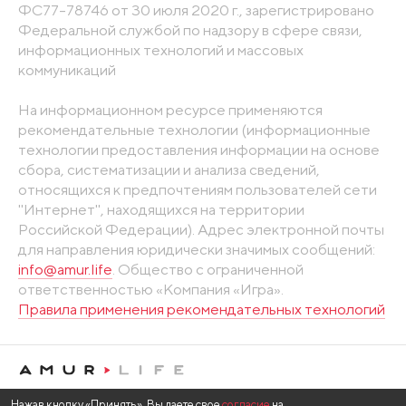
ФС77-78746 от 30 июля 2020 г., зарегистрировано
Федеральной службой по надзору в сфере связи,
информационных технологий и массовых
коммуникаций
На информационном ресурсе применяются
рекомендательные технологии (информационные
технологии предоставления информации на основе
сбора, систематизации и анализа сведений,
относящихся к предпочтениям пользователей сети
"Интернет", находящихся на территории
Российской Федерации). Адрес электронной почты
для направления юридически значимых сообщений:
info@amur.life
. Общество с ограниченной
ответственностью «Компания «Игра».
Правила применения рекомендательных технологий
Нажав кнопку «Принять», Вы даете свое
согласие
на