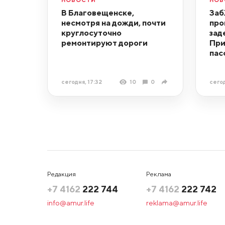
В Благовещенске,
За
несмотря на дожди, почти
про
круглосуточно
зад
ремонтируют дороги
При
пас
сегодня, 17:32
10
0
сегод
Редакция
Реклама
+7 4162
222 744
+7 4162
222 742
info@amur.life
reklama@amur.life