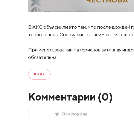
В АКС объяснили это тем, что после дождей г
теплотрасса. Специалисты занимаются освобо
При использовании материалов активная инде
обязательна.
#ЖКХ
Комментарии (
0
)
Все подряд