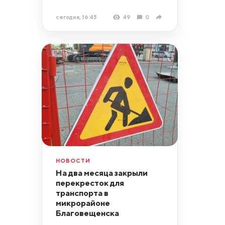
сегодня, 16:45
49
0
НОВОСТИ
На два месяца закрыли
перекресток для
транспорта в
микрорайоне
Благовещенска