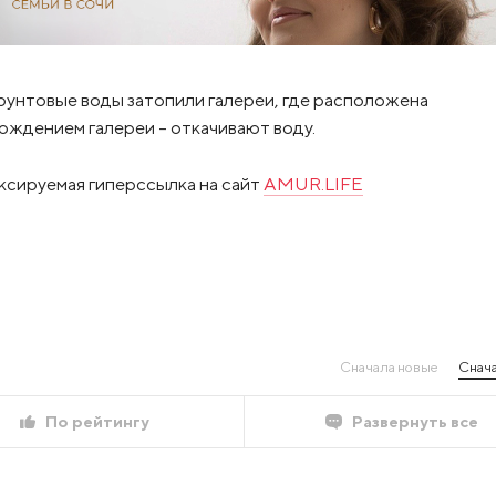
рунтовые воды затопили галереи, где расположена
ждением галереи – откачивают воду.
ксируемая гиперссылка на сайт
AMUR.LIFE
Сначала новые
Снача
По рейтингу
Развернуть все