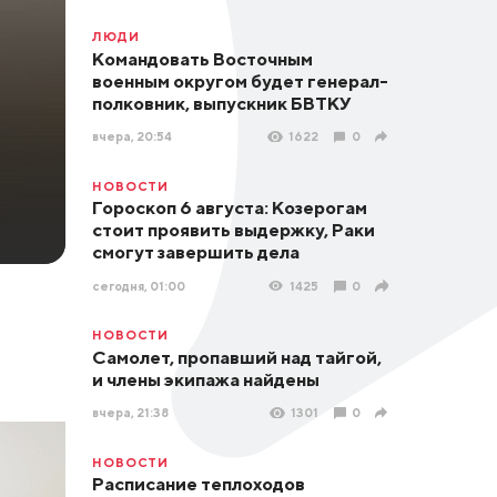
ЛЮДИ
Командовать Восточным
военным округом будет генерал-
полковник, выпускник БВТКУ
вчера, 20:54
1622
0
НОВОСТИ
Гороскоп 6 августа: Козерогам
стоит проявить выдержку, Раки
смогут завершить дела
сегодня, 01:00
1425
0
НОВОСТИ
Самолет, пропавший над тайгой,
и члены экипажа найдены
вчера, 21:38
1301
0
НОВОСТИ
Расписание теплоходов