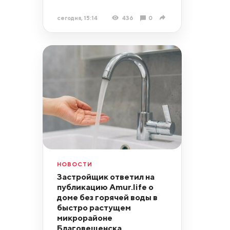
сегодня, 15:14
436
0
НОВОСТИ
Застройщик ответил на
публикацию Amur.life о
доме без горячей воды в
быстро растущем
микрорайоне
Благовещенска