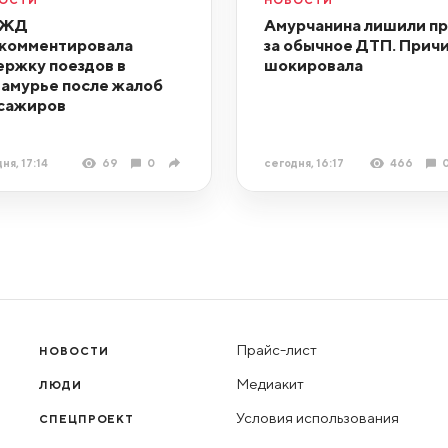
бЖД
Амурчанина лишили пр
комментировала
за обычное ДТП. Прич
ержку поездов в
шокировала
амурье после жалоб
сажиров
ня, 17:14
69
0
сегодня, 16:17
466
Прайс-лист
НОВОСТИ
Медиакит
ЛЮДИ
Условия использования
СПЕЦПРОЕКТ