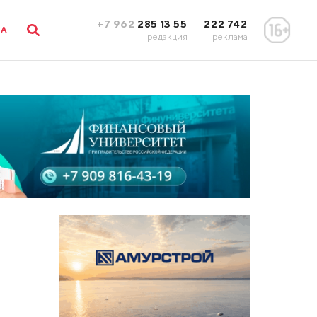
+7 962
285 13 55
222 742
ЛА
редакция
реклама