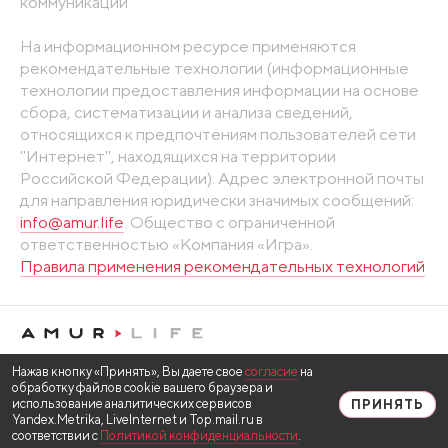
коммуникаций
На информационном ресурсе применяются
рекомендательные технологии (информационные
технологии предоставления информации на основе
сбора, систематизации и анализа сведений,
относящихся к предпочтениям пользователей сети
"Интернет", находящихся на территории
Российской Федерации). Адрес электронной почты
для направления юридически значимых сообщений:
info@amur.life
. Общество с ограниченной
ответственностью «Компания «Игра».
Правила применения рекомендательных технологий
Нажав кнопку «Принять», Вы даете свое
согласие
на
обработку файлов cookie вашего браузера и
использование аналитических сервисов
ПРИНЯТЬ
Yandex.Metrika, LiveInternet и Top.mail.ru в
соответствии с
Политикой конфиденциальности
.