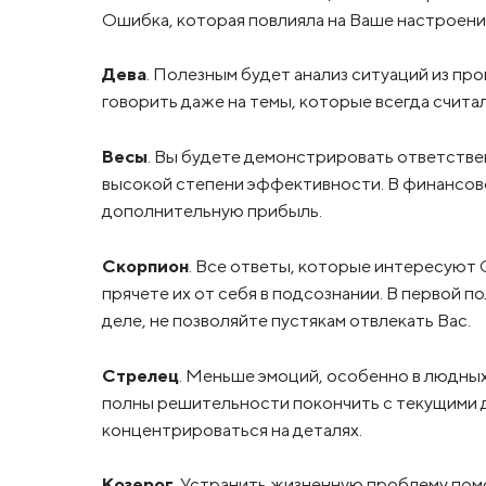
Ошибка, которая повлияла на Ваше настроени
Дева
. Полезным будет анализ ситуаций из п
говорить даже на темы, которые всегда счит
Весы
. Вы будете демонстрировать ответстве
высокой степени эффективности. В финансово
дополнительную прибыль.
Скорпион
. Все ответы, которые интересуют 
прячете их от себя в подсознании. В первой 
деле, не позволяйте пустякам отвлекать Вас.
Стрелец
. Меньше эмоций, особенно в людных
полны решительности покончить с текущими де
концентрироваться на деталях.
Козерог
. Устранить жизненную проблему помо