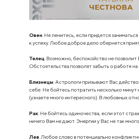
Овен
. Не ленитесь, если придется заниматьс
к успеху. Любое доброе дело обернется прия
Телец
. Возможно, беспокойство не позволит 
Обстоятельства позволят забыть о работе на 
Близнецы
. Астрологи призывают Вас действов
себе. Не бойтесь потратить несколько минут 
(узнаете много интересного). В любовных отн
Рак
. Не бойтесь одиночества, если этот стр
ничего Вам не дают. Энергии у Вас не так мног
Лев
. Любое слово в потенциально конфликтн