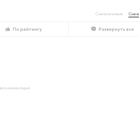
Сначала новые
Снача
По рейтингу
Развернуть все
авить комментарий.