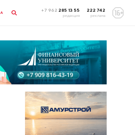
+7 962
285 13 55
222 742
ЛА
редакция
реклама