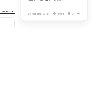
ла старые
29 января, 17:21
1058
0