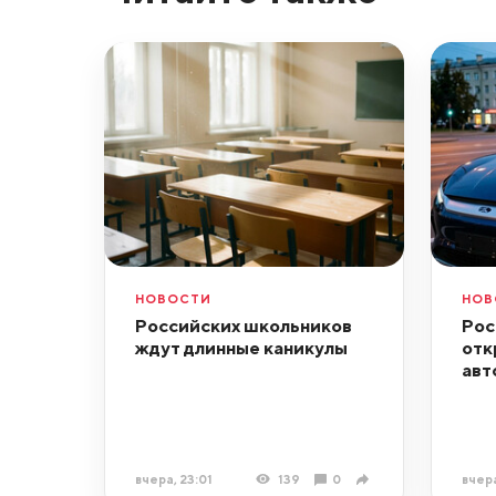
НОВОСТИ
НОВ
Российских школьников
Рос
ждут длинные каникулы
отк
авт
вчера, 23:01
139
0
вчера