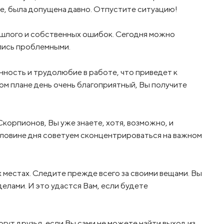
е, была допущена давно. Отпустите ситуацию!
рошлого и собственных ошибок. Сегодня можно
ались проблемными.
нность и трудолюбие в работе, что приведет к
м плане день очень благоприятный, Вы получите
Скорпионов, Вы уже знаете, хотя, возможно, и
половине дня советуем сконцентрироваться на важном
 местах. Следите прежде всего за своими вещами. Вы
лами. И это удастся Вам, если будете
гут друзья, если Вы сами не можете найти выход из