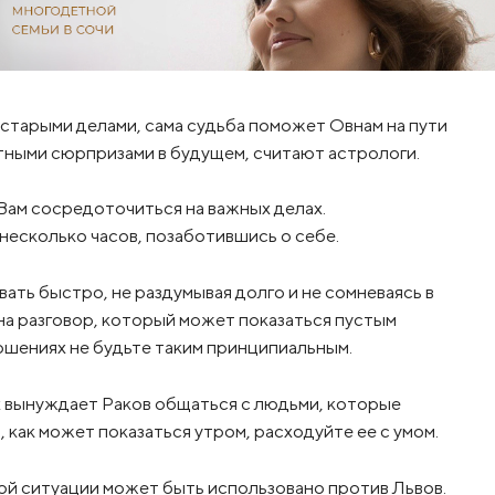
я старыми делами, сама судьба поможет Овнам на пути
тными сюрпризами в будущем, считают астрологи.
Вам сосредоточиться на важных делах.
несколько часов, позаботившись о себе.
ать быстро, не раздумывая долго и не сомневаясь в
на разговор, который может показаться пустым
ошениях не будьте таким принципиальным.
ах вынуждает Раков общаться с людьми, которые
о, как может показаться утром, расходуйте ее с умом.
ой ситуации может быть использовано против Львов.