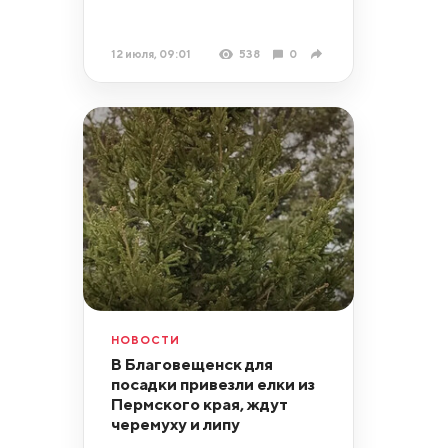
12 июля, 09:01
538
0
НОВОСТИ
В Благовещенск для
посадки привезли елки из
Пермского края, ждут
черемуху и липу