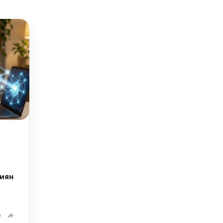
и
иян
0