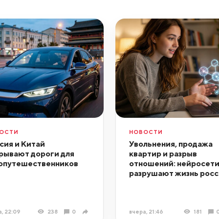
ОСТИ
НОВОСТИ
сия и Китай
Увольнения, продажа
рывают дороги для
квартир и разрыв
опутешественников
отношений: нейросет
разрушают жизнь росс
, 22:09
238
0
вчера, 21:46
181