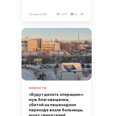
12 мая, 12:58
677
0
НОВОСТИ
«Будут делать операцию»:
муж благовещенки,
сбитой на пешеходном
переходе возле больницы,
ищет свидетелей