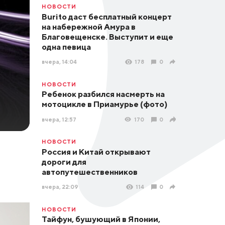
НОВОСТИ
Burito даст бесплатный концерт
на набережной Амура в
Благовещенске. Выступит и еще
одна певица
вчера, 14:04
178
0
НОВОСТИ
Ребенок разбился насмерть на
мотоцикле в Приамурье (фото)
вчера, 12:57
170
0
НОВОСТИ
Россия и Китай открывают
дороги для
автопутешественников
вчера, 22:09
114
0
НОВОСТИ
Тайфун, бушующий в Японии,