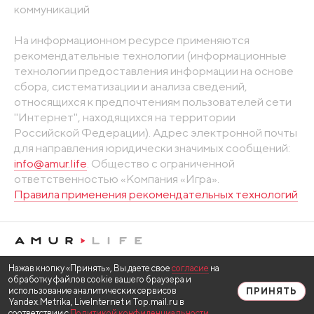
коммуникаций
На информационном ресурсе применяются
рекомендательные технологии (информационные
технологии предоставления информации на основе
сбора, систематизации и анализа сведений,
относящихся к предпочтениям пользователей сети
"Интернет", находящихся на территории
Российской Федерации). Адрес электронной почты
для направления юридически значимых сообщений:
info@amur.life
. Общество с ограниченной
ответственностью «Компания «Игра».
Правила применения рекомендательных технологий
Нажав кнопку «Принять», Вы даете свое
согласие
на
обработку файлов cookie вашего браузера и
использование аналитических сервисов
ПРИНЯТЬ
Yandex.Metrika, LiveInternet и Top.mail.ru в
соответствии с
Политикой конфиденциальности
.