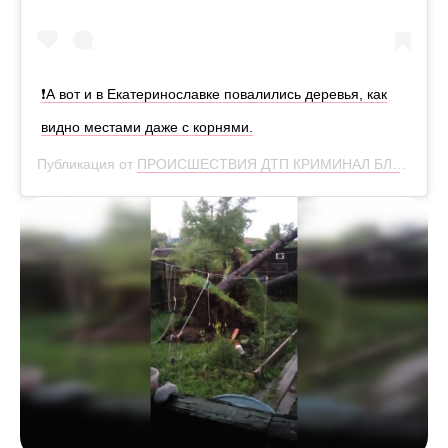
❗️А вот и в Екатеринославке повалились деревья, как
видно местами даже с корнями.
Публикация от
ПРОИСШЕСТВИЯ ДТП КРИМИНАЛ БЛГ
(@ska