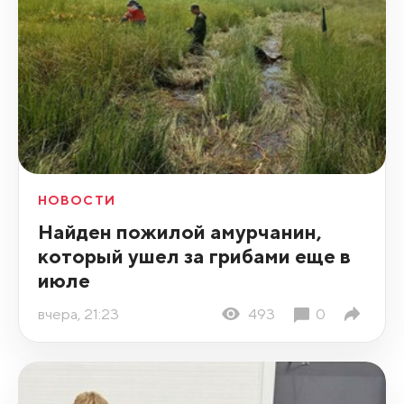
НОВОСТИ
Найден пожилой амурчанин,
который ушел за грибами еще в
июле
вчера, 21:23
493
0