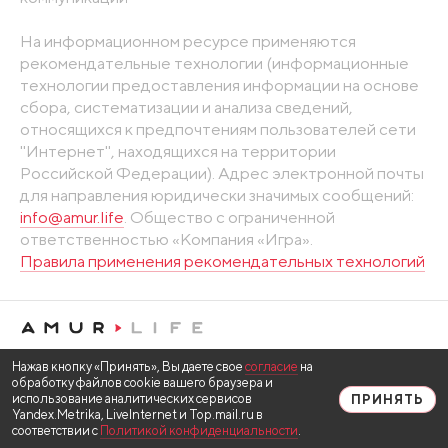
На информационном ресурсе применяются
рекомендательные технологии (информационные
технологии предоставления информации на основе
сбора, систематизации и анализа сведений,
относящихся к предпочтениям пользователей сети
"Интернет", находящихся на территории
Российской Федерации). Адрес электронной почты
для направления юридически значимых сообщений:
info@amur.life
. Общество с ограниченной
ответственностью «Компания «Игра».
Правила применения рекомендательных технологий
Нажав кнопку «Принять», Вы даете свое
согласие
на
обработку файлов cookie вашего браузера и
использование аналитических сервисов
ПРИНЯТЬ
Yandex.Metrika, LiveInternet и Top.mail.ru в
соответствии с
Политикой конфиденциальности
.