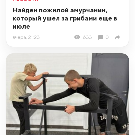
Найден пожилой амурчанин,
который ушел за грибами еще в
июле
вчера, 21:23
633
0