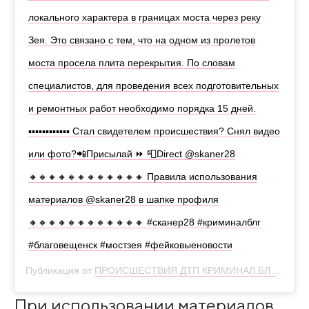
локального характера в границах моста через реку
Зея. Это связано с тем, что на одном из пролетов
моста просела плита перекрытия. По словам
специалистов, для проведения всех подготовительных
и ремонтных работ необходимо порядка 15 дней.
▪▪▪▪▪▪▪▪▪▪▪▪ Стал свидетелем происшествия? Снял видео
или фото?📲Присылай ⏩ 📮Direct @skaner28
🔸🔸🔸🔸🔸🔸🔸🔸🔸🔸🔸🔸 Правила использования
материалов @skaner28 в шапке профиля
🔸🔸🔸🔸🔸🔸🔸🔸🔸🔸🔸🔸 #сканер28 #криминалблг
#благовещенск #мостзея #фейковыеновости
Публикация от
ПРОИСШЕСТВИЯ ДТП КРИМИНАЛ БЛГ
(@ska
При использовании материалов