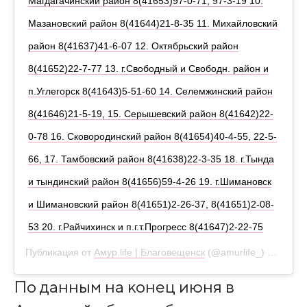
Магдагачинский район 8(41653)97-0-71, 97-3-19 10.
Мазановский район 8(41644)21-8-35 11. Михайловский
район 8(41637)41-6-07 12. Октябрьский район
8(41652)22-7-77 13. г.Свободный и Свободн. район и
п.Углегорск 8(41643)5-51-60 14. Селемжинский район
8(41646)21-5-19, 15. Серышевский район 8(41642)22-
0-78 16. Сковородинский район 8(41654)40-4-55, 22-5-
66, 17. Тамбовский район 8(41638)22-3-35 18. г.Тында
и тындинский район 8(41656)59-4-26 19. г.Шимановск
и Шимановский район 8(41651)2-26-37, 8(41651)2-08-
53 20. г.Райчихинск и п.г.т.Прогресс 8(41647)2-22-75
Публикация от
Амур.life | Благовещенск
(@amurlife_)
2 Июл 20
По данным на конец июня в