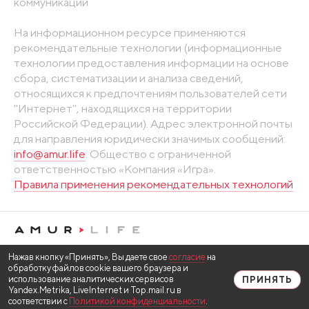
коммуникаций
На информационном ресурсе применяются
рекомендательные технологии (информационные
технологии предоставления информации на основе
сбора, систематизации и анализа сведений,
относящихся к предпочтениям пользователей сети
"Интернет", находящихся на территории
Российской Федерации). Адрес электронной почты
для направления юридически значимых сообщений:
info@amur.life
. Общество с ограниченной
ответственностью «Компания «Игра».
Правила применения рекомендательных технологий
Нажав кнопку «Принять», Вы даете свое
согласие
на
обработку файлов cookie вашего браузера и
использование аналитических сервисов
ПРИНЯТЬ
Yandex.Metrika, LiveInternet и Top.mail.ru в
соответствии с
Политикой конфиденциальности
.