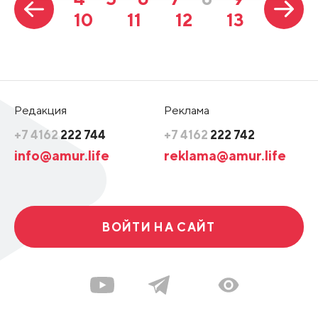
10
11
12
13
Редакция
Реклама
+7 4162
222 744
+7 4162
222 742
info@amur.life
reklama@amur.life
ВОЙТИ НА САЙТ