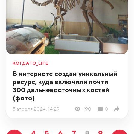
КОГДАТО_LIFE
В интернете создан уникальный
ресурс, куда включили почти
300 дальневосточных костей
(фото)
5 апреля 2024, 14:29
190
0
4
5
6
7
8
9