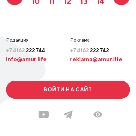
10
11
12
13
14
Редакция
Реклама
+7 4162
222 744
+7 4162
222 742
info@amur.life
reklama@amur.life
ВОЙТИ НА САЙТ