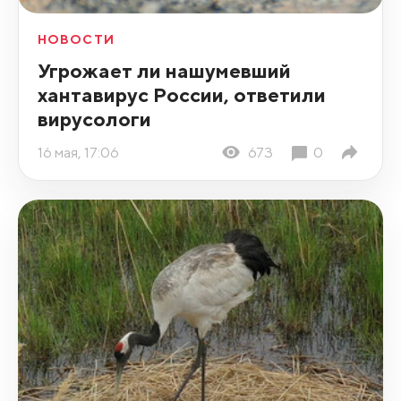
НОВОСТИ
Угрожает ли нашумевший
хантавирус России, ответили
вирусологи
16 мая, 17:06
673
0