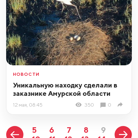
НОВОСТИ
Уникальную находку сделали в
заказнике Амурской области
12 мая, 08:45
350
0
5
6
7
8
9