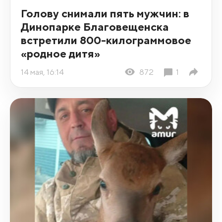
Голову снимали пять мужчин: в
Динопарке Благовещенска
встретили 800-килограммовое
«родное дитя»
14 мая, 16:14
872
1