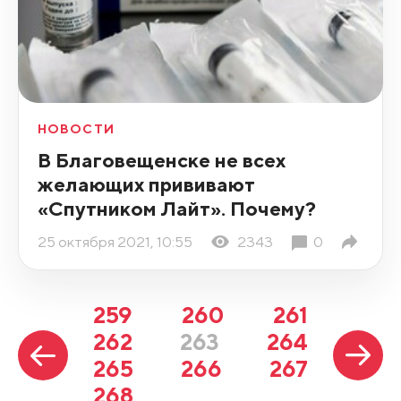
НОВОСТИ
В Благовещенске не всех
желающих прививают
«Спутником Лайт». Почему?
25 октября 2021, 10:55
2343
0
259
260
261
262
263
264
265
266
267
268