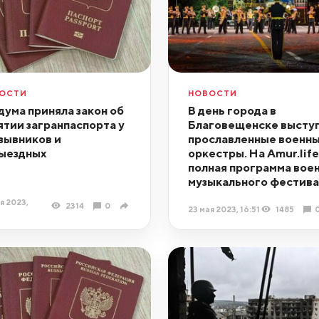
ОСТИ
НОВОСТИ
дума приняла закон об
В день города в
ятии загранпаспорта у
Благовещенске высту
зывников и
прославленные военн
ыездных
оркестры. На Amur.life
полная программа вое
музыкального фестива
я 2023,
2314
0
23 мая 2023, 16:51
1485
7