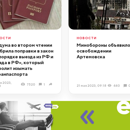
ОСТИ
НОВОСТИ
дума во втором чтении
Минобороны объявило
брила поправки в закон
освобождении
порядке выезда из РФ и
Артемовска
зда в РФ», который
волит изымать
ранпаспорта
я 2023,
7520
1
21 мая 2023, 09:18
440
0