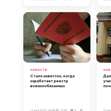
НОВОСТИ
НОВ
Стало известно, когда
Дал
заработает реестр
учи
военнообязанных
поч
17 мая 2023, 18:48
1329
0
17 ма