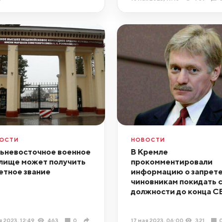
ОСТИ
НОВОСТИ
ьневосточное военное
В Кремле
лище может получить
прокомментировали
етное звание
информацию о запрет
чиновникам покидать 
должности до конца 
я 2023, 12:49
463
0
17 мая 2023, 06:00
321