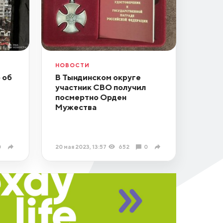
НОВОСТИ
 об
В Тындинском округе
участник СВО получил
посмертно Орден
Мужества
0
20 мая 2023, 13:57
652
0