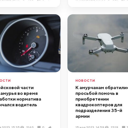
ОСТИ
НОВОСТИ
ойсковой части
К амурчанам обратилис
амурья во время
просьбой помочь в
аботки норматива
приобретении
нчался водитель
квадрокоптеров для
подразделения 35-й
армии
я 2023, 15:35
2163
0
15 мая 2023, 14:59
2319