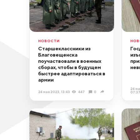
НОВОСТИ
НОВ
Старшеклассники из
Гос
Благовещенска
изъ
поучаствовали в военных
при
сборах, чтобы в будущем
нев
быстрее адаптироваться в
армии
24 ма
24 мая 2023, 13:43
447
0
07:3