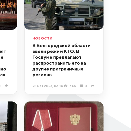
НОВОСТИ
В Белгородской области
пят
ввели режим КТО. В
ые
Госдуме предлагают
распространить его на
нно-
другие приграничные
ля
регионы
0
23 мая 2023, 06:14
546
0