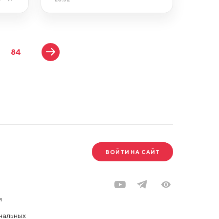
84
ВОЙТИ НА САЙТ
и
нальных