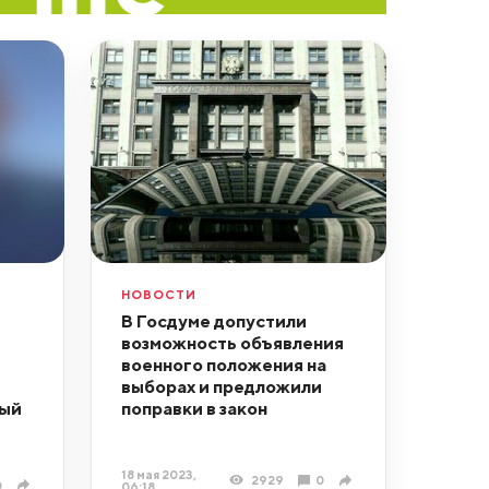
НОВОСТИ
В Госдуме допустили
возможность объявления
военного положения на
выборах и предложили
рый
поправки в закон
18 мая 2023,
2929
0
0
06:18