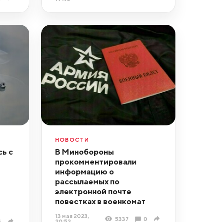
НОВОСТИ
ь с
В Минобороны
прокомментировали
информацию о
рассылаемых по
электронной почте
повестках в военкомат
13 мая 2023,
5337
0
3
20:52