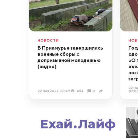
НОВОСТИ
НОВ
В Приамурье завершились
Гос
военные сборы с
одо
допризывной молодежью
«О 
(видео)
въе
поз
заг
22 ма
22 мая 2023, 20:49
654
0
07:0