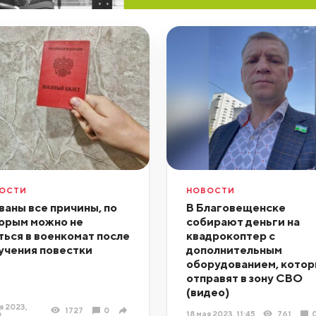
ОСТИ
НОВОСТИ
ваны все причины, по
В Благовещенске
орым можно не
собирают деньги на
ться в военкомат после
квадрокоптер с
учения повестки
дополнительным
оборудованием, кото
отправят в зону СВО
(видео)
я 2023,
1727
0
18 мая 2023, 11:45
761
0