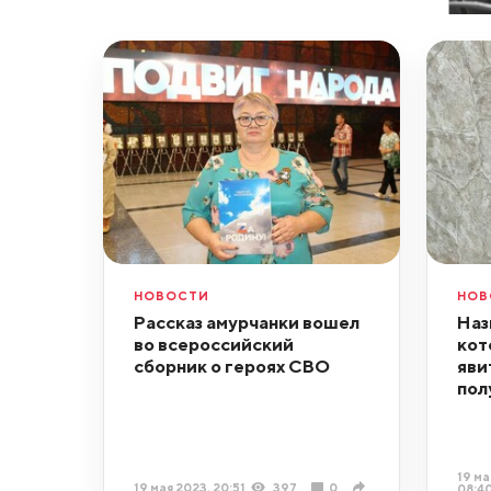
НОВОСТИ
НОВ
Рассказ амурчанки вошел
Наз
во всероссийский
кот
сборник о героях СВО
яви
пол
19 ма
19 мая 2023, 20:51
397
0
08:4