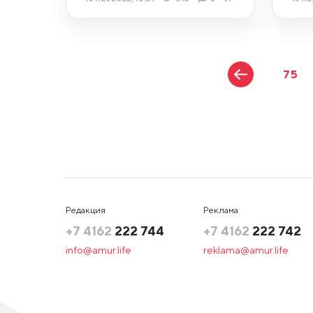
75
Редакция
Реклама
+7 4162
222 744
+7 4162
222 742
info@amur.life
reklama@amur.life