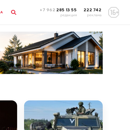
+7 962
285 13 55
222 742
ЛА
редакция
реклама