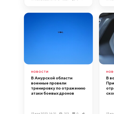
НОВОСТИ
НОВ
В Амурской области
В в
военные провели
При
тренировку по отражению
отр
атаки боевых дронов
ско
15 мая 2023, 16:31
313
0
15 ма