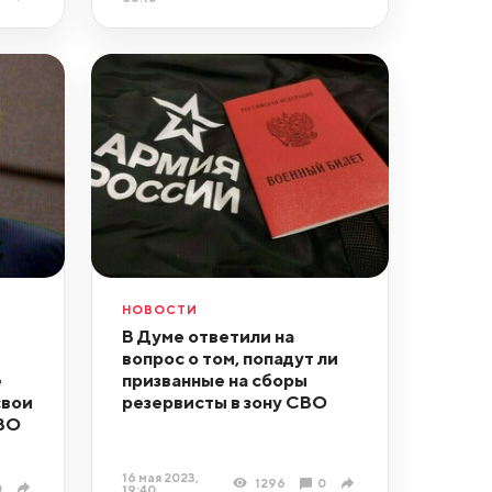
НОВОСТИ
В Думе ответили на
вопрос о том, попадут ли
е
призванные на сборы
свои
резервисты в зону СВО
СВО
16 мая 2023,
1296
0
0
19:40