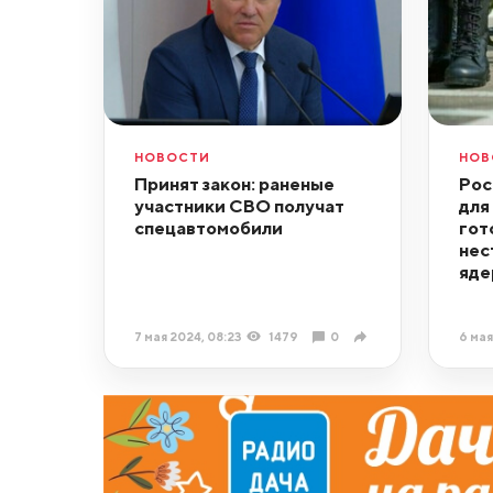
НОВОСТИ
НОВ
Принят закон: раненые
Рос
участники СВО получат
для
спецавтомобили
гот
нес
яде
7 мая 2024, 08:23
1479
0
6 мая