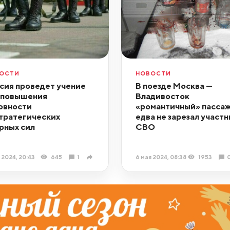
ОСТИ
НОВОСТИ
сия проведет учение
В поезде Москва —
 повышения
Владивосток
овности
«романтичный» пасса
тратегических
едва не зарезал участн
рных сил
СВО
 2024, 20:43
645
1
6 мая 2024, 08:38
1953