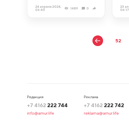
24 апреля 2024,
23 ап
1489
0
06:40
06:17
52
Редакция
Реклама
+7 4162
222 744
+7 4162
222 742
info@amur.life
reklama@amur.life