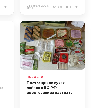
24 апреля 2024,
0
725
0
12:19
НОВОСТИ
Поставщиков сухих
ых
пайков в ВС РФ
арестовали за растрату