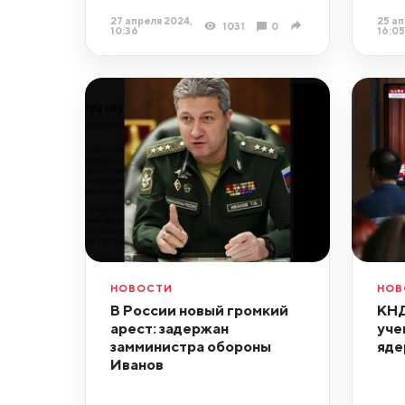
27 апреля 2024,
25 ап
1031
0
10:36
16:05
НОВОСТИ
НОВ
В России новый громкий
КНД
арест: задержан
уче
замминистра обороны
яде
Иванов