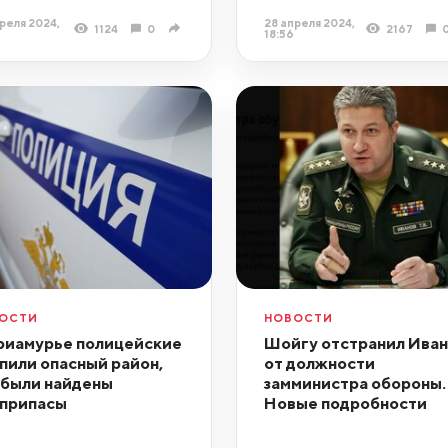
реля 2024,
28 апреля 2024,
1124
0
2167
18:56
ОСТИ
НОВОСТИ
риамурье полицейские
Шойгу отстранил Иван
пили опасный район,
от должности
 были найдены
замминистра обороны.
припасы
Новые подробности