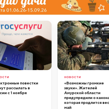
ОСТИ
НОВОСТИ
ктронные повестки
«Возможны громкие
нут рассылать в
звуки». Жителей
сии с 1 ноября
Амурской области
предупредили о канон
которая продлится ве
май