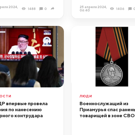
реля 2024,
25 апреля 2024,
1488
0
1406
06:40
ОСТИ
ЛЮДИ
Р впервые провела
Военнослужащий из
ния по нанесению
Приамурья спас ранен
рного контрудара
товарищей в зоне СВО