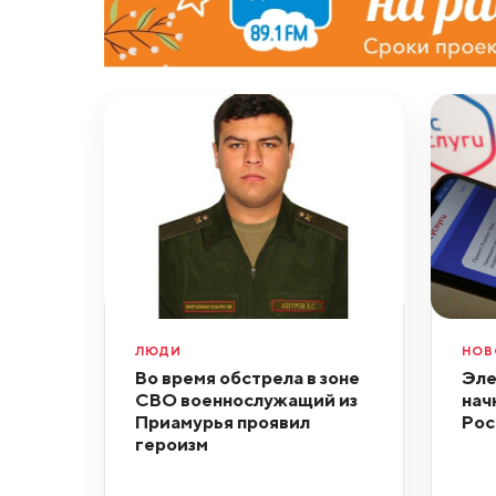
ЛЮДИ
НОВ
Во время обстрела в зоне
Эле
СВО военнослужащий из
нач
Приамурья проявил
Рос
героизм