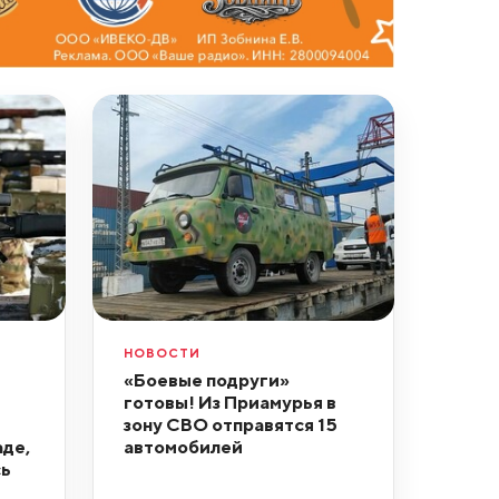
НОВОСТИ
«Боевые подруги»
готовы! Из Приамурья в
зону СВО отправятся 15
аде,
автомобилей
сь