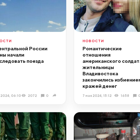
ОСТИ
НОВОСТИ
ентральной России
Романтические
ны начали
отношения
следовать поезда
американского солдат
жительницы
Владивостока
закончились избиение
кражей денег
 2024, 06:10
2072
0
7 мая 2024, 15:12
1658