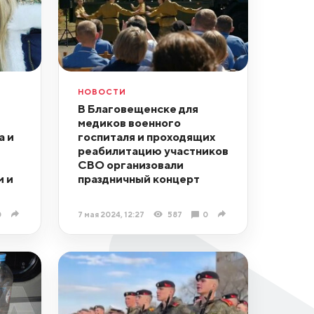
НОВОСТИ
В Благовещенске для
медиков военного
а и
госпиталя и проходящих
реабилитацию участников
СВО организовали
м и
праздничный концерт
0
7 мая 2024, 12:27
587
0