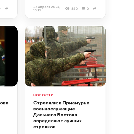
28 апреля 2024,
0
840
0
15:15
НОВОСТИ
ова
Стреляли: в Приамурье
военнослужащие
Дальнего Востока
определяют лучших
стрелков