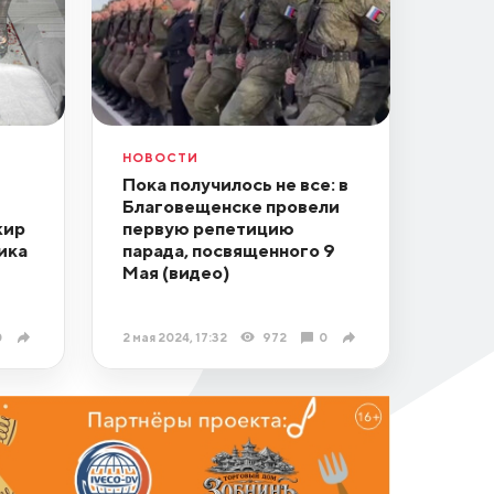
НОВОСТИ
Пока получилось не все: в
Благовещенске провели
жир
первую репетицию
ика
парада, посвященного 9
Мая (видео)
0
2 мая 2024, 17:32
972
0