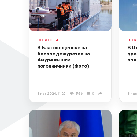
НОВОСТИ
НОВ
В Благовещенске на
В Ц
боевое дежурство на
дро
Амуре вышли
пре
пограничники (фото)
8 мая 2024, 11:27
566
0
8 мая