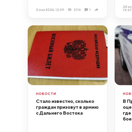
28 ап
2 мая 2024, 12:29
2114
1
19:47
НОВОСТИ
НОВ
Стало известно, сколько
В П
граждан призовут в армию
оце
с Дальнего Востока
где
бое