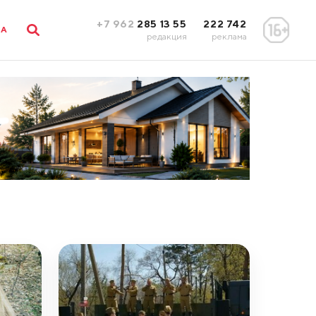
+7 962
285 13 55
222 742
ЛА
редакция
реклама