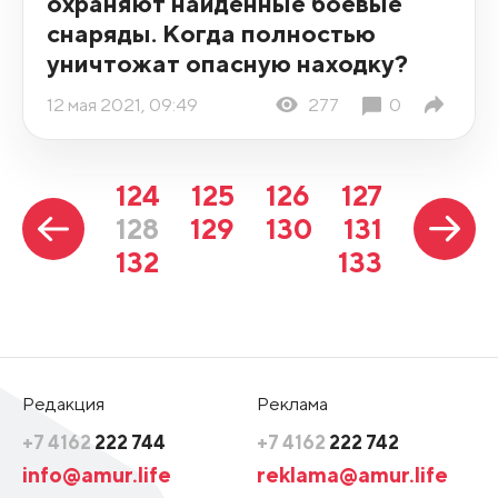
охраняют найденные боевые
снаряды. Когда полностью
уничтожат опасную находку?
12 мая 2021, 09:49
277
0
124
125
126
127
128
129
130
131
132
133
Редакция
Реклама
+7 4162
222 744
+7 4162
222 742
info@amur.life
reklama@amur.life