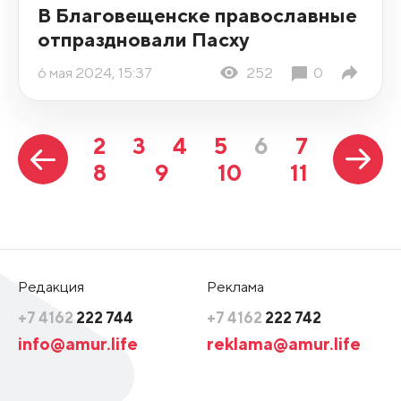
В Благовещенске православные
отпраздновали Пасху
6 мая 2024, 15:37
252
0
2
3
4
5
6
7
8
9
10
11
Редакция
Реклама
+7 4162
222 744
+7 4162
222 742
info@amur.life
reklama@amur.life