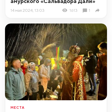
амурского «Сальвадора Дали»
14 мая 2024, 13:03
1613
1
МЕСТА