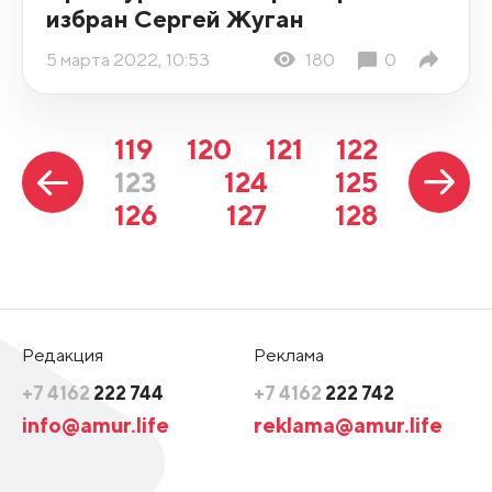
избран Сергей Жуган
5 марта 2022, 10:53
180
0
119
120
121
122
123
124
125
126
127
128
Редакция
Реклама
+7 4162
222 744
+7 4162
222 742
info@amur.life
reklama@amur.life