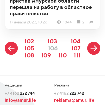
пристав Амурской области
перешла на работу в областное
правительство
17 января 2023, 10:26
1844
2
102
103
104
105
106
107
108
109
110
111
Редакция
Реклама
+7 4162
222 744
+7 4162
222 742
info@amur.life
reklama@amur.life