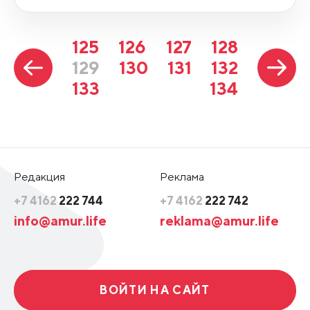
125
126
127
128
129
130
131
132
133
134
Редакция
Реклама
+7 4162
222 744
+7 4162
222 742
info@amur.life
reklama@amur.life
ВОЙТИ НА САЙТ