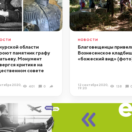
ОСТИ
НОВОСТИ
мурской области
Благовещенцы привел
роют памятник графу
Вознесенское кладбищ
атьеву. Монумент
«божеский вид» (фото
вергся критике на
ественном совете
нтября 2020,
12 сентября 2020,
401
0
138
19:20