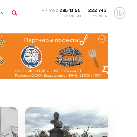
+7 962
285 13 55
222 742
ЛА
редакция
реклама