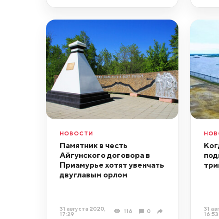
НОВОСТИ
НОВ
Памятник в честь
Ког
Айгунского договора в
под
Приамурье хотят увенчать
три
двуглавым орлом
31 августа 2020,
31 ав
116
0
17:29
16:53