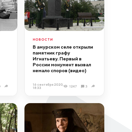
НОВОСТИ
В амурском селе открыли
памятник графу
Игнатьеву. Первый в
России монумент вызвал
немало споров (видео)
16 сентября 2020,
0
1247
3
18:33