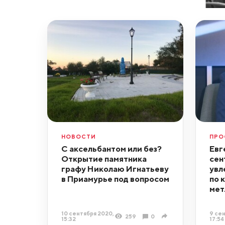
НОВОСТИ
ПРО
С аксельбантом или без?
Евг
Открытие памятника
сен
графу Николаю Игнатьеву
увл
в Приамурье под вопросом
по 
мет
10 сентября 2020,
9 сен
259
0
15:32
17:54