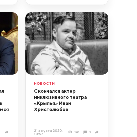
НОВОСТИ
ал
Скончался актер
инклюзивного театра
в
«Крылья» Иван
емся
Христолюбов
21 августа 2020,
1
141
0
10:57