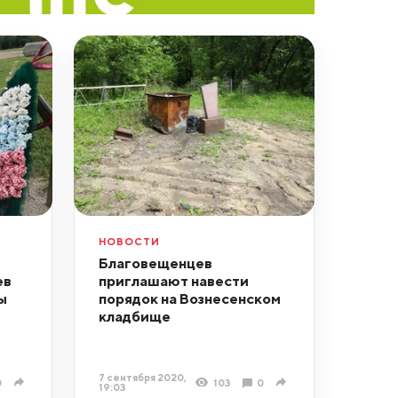
НОВОСТИ
Благовещенцев
ев
приглашают навести
ы
порядок на Вознесенском
кладбище
7 сентября 2020,
0
103
0
19:03