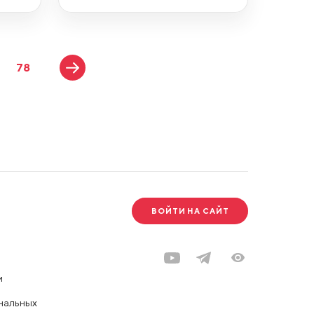
78
ВОЙТИ НА САЙТ
и
нальных