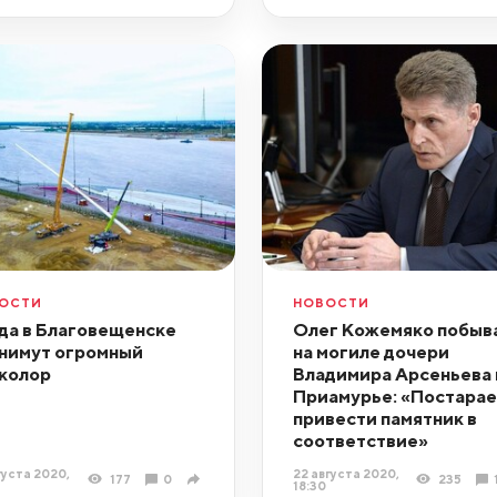
ОСТИ
НОВОСТИ
да в Благовещенске
Олег Кожемяко побыв
нимут огромный
на могиле дочери
колор
Владимира Арсеньева 
Приамурье: «Постара
привести памятник в
соответствие»
густа 2020,
22 августа 2020,
177
0
235
18:30