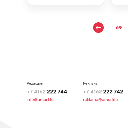
69
Редакция
Реклама
+7 4162
222 744
+7 4162
222 742
info@amur.life
reklama@amur.life