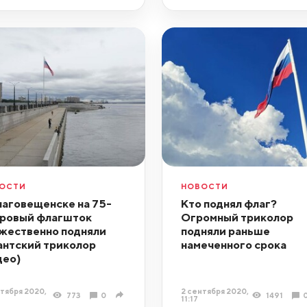
ОСТИ
НОВОСТИ
лаговещенске на 75-
Кто поднял флаг?
ровый флагшток
Огромный триколор
жественно подняли
подняли раньше
антский триколор
намеченного срока
део)
тября 2020,
2 сентября 2020,
773
0
1491
11:17