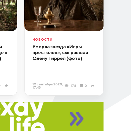
НОВОСТИ
и
Умерла звезда «Игры
е в
престолов», сыгравшая
)
Олену Тиррел (фото)
12 сентября 2020,
0
178
0
17:43