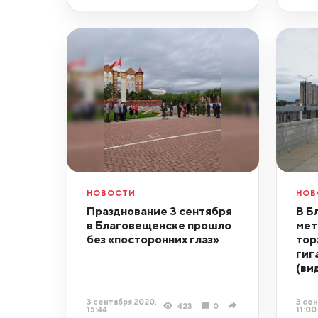
НОВОСТИ
НОВ
Празднование 3 сентября
В Б
в Благовещенске прошло
мет
без «посторонних глаз»
тор
гиг
(ви
3 сентября 2020,
3 сен
423
0
15:44
11:00