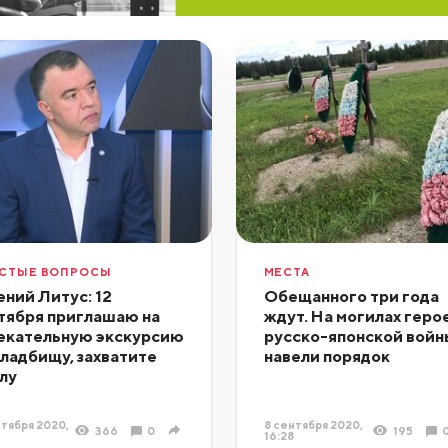
СТЫЕ ВОПРОСЫ
МЕСТА
ений Литус: 12
Обещанного три года
тября приглашаю на
ждут. На могилах геро
екательную экскурсию
русско-японской войн
кладбищу, захватите
навели порядок
лу
тября 2020,
8 сентября 2020,
366
0
195
16:28