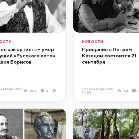
ОСТИ
НОВОСТИ
ел как артист» – умер
Прощание с Петром
ущий «Русского лото»
Козецом состоится 21
аил Борисов
сентября
ентября 2020,
19 сентября 2020,
204
0
64
14:00