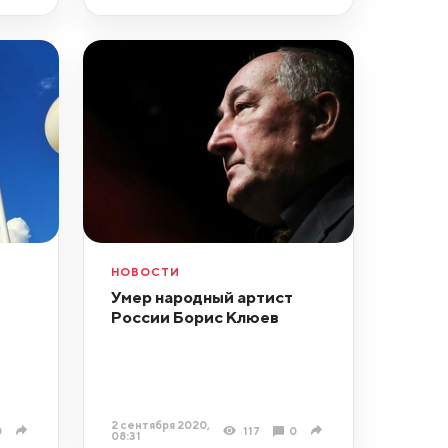
НОВОСТИ
Умер народный артист
России Борис Клюев
2 сентября 2020,
0
117
0
08:31