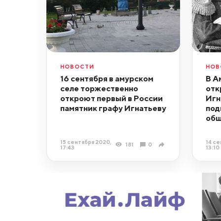
НОВОСТИ
НОВ
16 сентября в амурском
В А
селе торжественно
отк
откроют первый в России
Игн
памятник графу Игнатьеву
под
общ
15 сентября 2020,
14 се
181
0
17:43
13:10