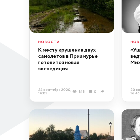
НОВОСТИ
НОВ
К месту крушения двух
«Уш
самолетов в Приамурье
вед
готовится новая
Мих
экспедиция
24 сентября 2020,
20 с
318
0
14:01
16:45