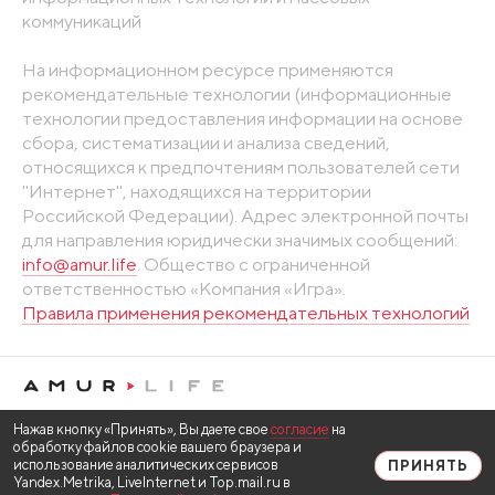
коммуникаций
На информационном ресурсе применяются
рекомендательные технологии (информационные
технологии предоставления информации на основе
сбора, систематизации и анализа сведений,
относящихся к предпочтениям пользователей сети
"Интернет", находящихся на территории
Российской Федерации). Адрес электронной почты
для направления юридически значимых сообщений:
info@amur.life
. Общество с ограниченной
ответственностью «Компания «Игра».
Правила применения рекомендательных технологий
Нажав кнопку «Принять», Вы даете свое
согласие
на
обработку файлов cookie вашего браузера и
использование аналитических сервисов
ПРИНЯТЬ
Yandex.Metrika, LiveInternet и Top.mail.ru в