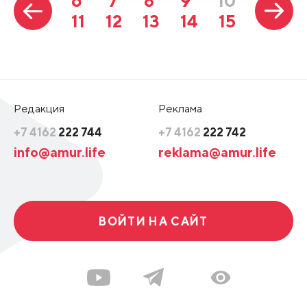
6
7
8
9
10
11
12
13
14
15
Редакция
Реклама
+7 4162
222 744
+7 4162
222 742
info@amur.life
reklama@amur.life
ВОЙТИ НА САЙТ