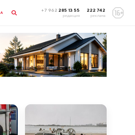
+7 962
285 13 55
222 742
ЛА
редакция
реклама