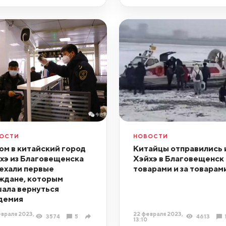
ОСТИ
НОВОСТИ
ом в китайский город
Китайцы отправились 
хэ из Благовещенска
Хэйхэ в Благовещенск 
ехали первые
товарами и за товарам
ждане, которым
ала вернуться
демия
враля 2023,
22 февраля 2023,
3574
5
4613
13:10