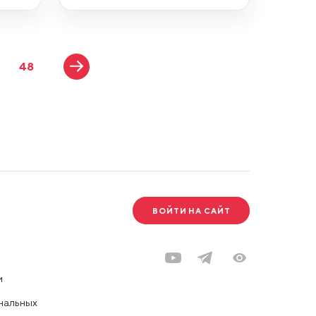
48
ВОЙТИ НА САЙТ
и
нальных