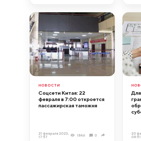
НОВОСТИ
НОВ
Соцсети Китая: 22
Для
февраля в 7:00 откроется
гра
пассажирская таможня
обр
суб
21 февраля 2023,
20 фе
1846
0
17:57
08:51