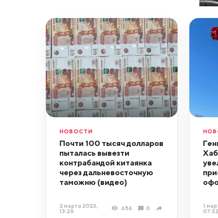
НОВОСТИ
НОВ
Почти 100 тысяч долларов
Ген
пыталась вывезти
Хаб
контрабандой китаянка
уве
через дальневосточную
при
таможню (видео)
офо
2 марта 2023,
1 мар
654
0
13:26
07:3