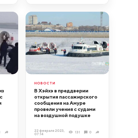
НОВОСТИ
из
В Хэйхэ в преддверии
с
открытия пассажирского
и
сообщения на Амуре
провели учения с судами
на воздушной подушке
22 февраля 2023,
1
131
0
07:14