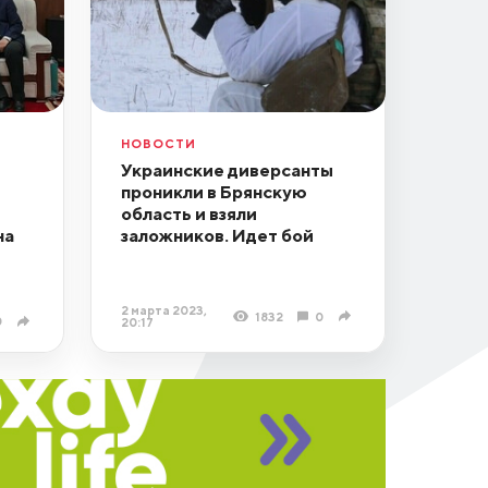
НОВОСТИ
Украинские диверсанты
проникли в Брянскую
область и взяли
на
заложников. Идет бой
2 марта 2023,
1832
0
0
20:17