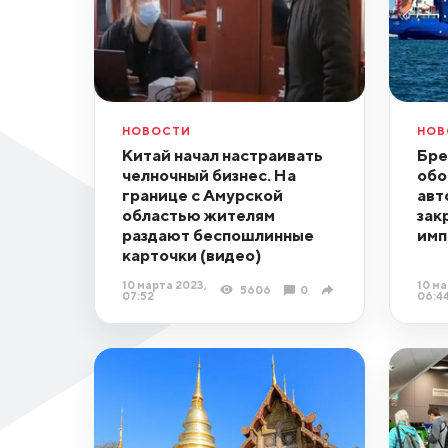
НОВОСТИ
НОВ
Китай начал настраивать
Бре
челночный бизнес. На
обо
границе с Амурской
авт
областью жителям
зак
раздают беспошлинные
имп
карточки (видео)
10 марта 2023,
10 ма
5606
0
07:52
06:4