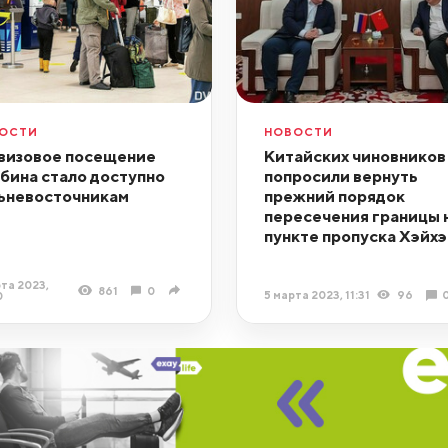
ОСТИ
НОВОСТИ
визовое посещение
Китайских чиновников
бина стало доступно
попросили вернуть
ьневосточникам
прежний порядок
пересечения границы 
пункте пропуска Хэйхэ
та 2023,
861
0
5 марта 2023, 11:31
96
0