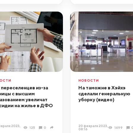
ОСТИ
НОВОСТИ
 переселенцев из-за
На таможне в Хэйхэ
ницы с высшим
сделали генеральную
азованием увеличат
уборку (видео)
сидии на жилье в ДФО
враля 2023,
20 февраля 2023,
125
0
1499
08:16