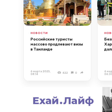
НОВОСТИ
НОВ
Российские туристы
Без
массово продлевают визы
Хар
в Таиланде
дал
6 марта 2023,
6 мар
422
0
08:14
06:3