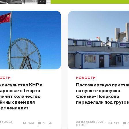
ОСТИ
НОВОСТИ
консульство КНР в
Пассажирскую приста
аровске с 1 марта
на пункте пропуска
личит количество
Сюнькэ-Поярково
ёмных дней для
переделали под грузо
рмления виз
та 2023,
28 февраля 2023,
144
0
121
2
07:30