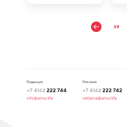
39
Редакция
Реклама
+7 4162
222 744
+7 4162
222 742
info@amur.life
reklama@amur.life