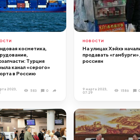
ОСТИ
НОВОСТИ
ндовая косметика,
На улицах Хэйхэ начал
рудование,
продавать «гамбурги»
озапчасти: Турция
россиян
рыла канал «серого»
орта в Россию
рта 2023,
9 марта 2023,
583
0
1586
4
07:29