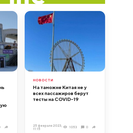
НОВОСТИ
нь
На таможне Китая не у
всех пассажиров берут
тесты на COVID-19
вую
25 февраля 2023,
0
1053
0
11:15