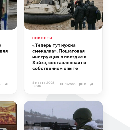
НОВОСТИ
и
«Теперь тут нужна
 для
смекалка». Пошаговая
инструкция о поездке в
Хэйхэ, составленная на
собственном опыте
6 марта 2023,
0
16280
0
13:00