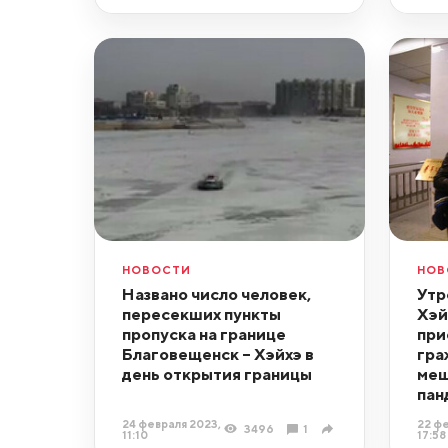
НОВОСТИ
НОВ
Названо число человек,
Утр
пересекших пункты
Хэй
пропуска на границе
при
Благовещенск – Хэйхэ в
гра
день открытия границы
меш
пан
24 февраля 2023,
22 фе
3496
1
11:10
17:58