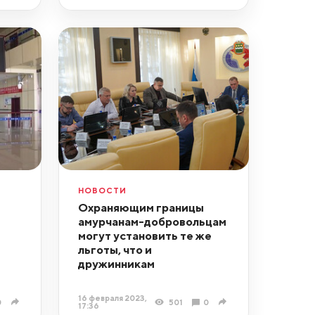
НОВОСТИ
Охраняющим границы
амурчанам-добровольцам
могут установить те же
льготы, что и
дружинникам
16 февраля 2023,
0
501
0
17:36