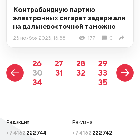
Контрабандную партию
электронных сигарет задержали
на дальневосточной таможне
23 ноября 2023, 18:38
177
0
26
27
28
29
30
31
32
33
34
35
Редакция
Реклама
+7 4162
222 744
+7 4162
222 742