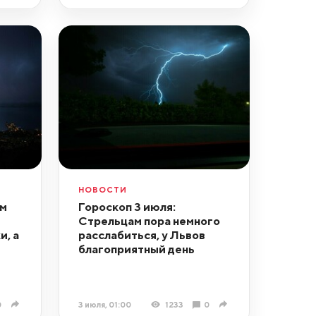
НОВОСТИ
ам
Гороскоп 3 июля:
Стрельцам пора немного
и, а
расслабиться, у Львов
благоприятный день
0
3 июля, 01:00
1233
0