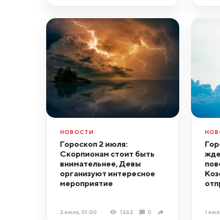
НОВОСТИ
НОВ
Гороскоп 2 июля:
Гор
Скорпионам стоит быть
жде
внимательнее, Девы
пов
организуют интересное
Коз
мероприятие
отп
2 июля, 01:00
1262
0
1 июл