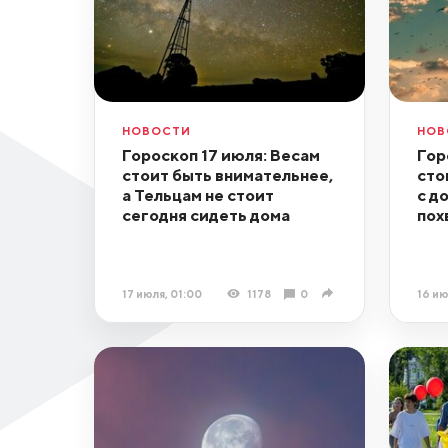
НОВОСТИ
НОВ
Гороскоп 17 июля: Весам
Гор
стоит быть внимательнее,
сто
а Тельцам не стоит
с д
сегодня сидеть дома
пох
17 июля, 01:00
1178
0
16 ию