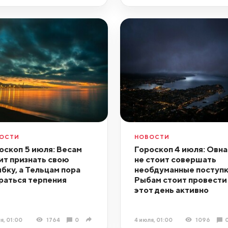
ОСТИ
НОВОСТИ
оскоп 5 июля: Весам
Гороскоп 4 июля: Овн
ит признать свою
не стоит совершать
бку, а Тельцам пора
необдуманные поступк
раться терпения
Рыбам стоит провести
этот день активно
я, 01:00
1764
0
4 июля, 01:00
1096