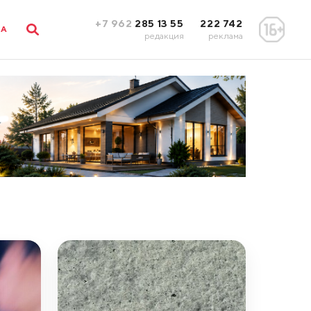
+7 962
285 13 55
222 742
ЛА
редакция
реклама