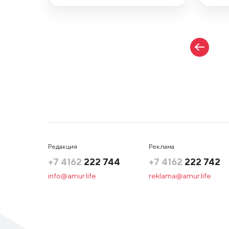
Редакция
Реклама
+7 4162
222 744
+7 4162
222 742
info@amur.life
reklama@amur.life