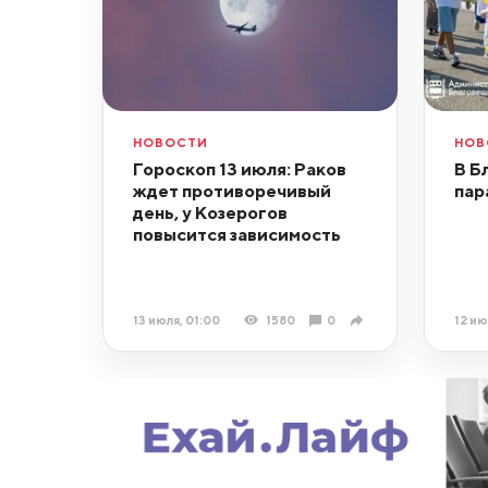
НОВОСТИ
НОВ
Гороскоп 13 июля: Раков
В Б
ждет противоречивый
пар
день, у Козерогов
повысится зависимость
13 июля, 01:00
1580
0
12 ию