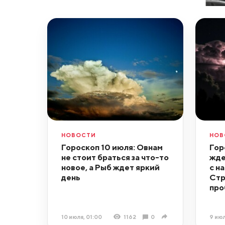
НОВОСТИ
НОВ
Гороскоп 10 июля: Овнам
Гор
не стоит браться за что-то
жде
новое, а Рыб ждет яркий
с н
день
Стр
про
10 июля, 01:00
1162
0
9 июл