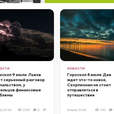
ОСТИ
НОВОСТИ
оскоп 9 июля: Львов
Гороскоп 8 июля: Дев
т серьезный разговор
ждет что-то новое,
ачальством, у
Скорпионам не стоит
ельцов финансовые
отправляться в
блемы
путешествие
я, 01:00
2787
0
8 июля, 01:00
1131