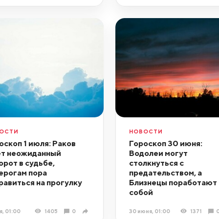
ОСТИ
НОВОСТИ
оскоп 1 июля: Раков
Гороскоп 30 июня:
т неожиданный
Водолеи могут
орот в судьбе,
столкнуться с
ерогам пора
предательством, а
равиться на прогулку
Близнецы поработают 
собой
я, 01:00
1405
0
30 июня, 01:00
1371