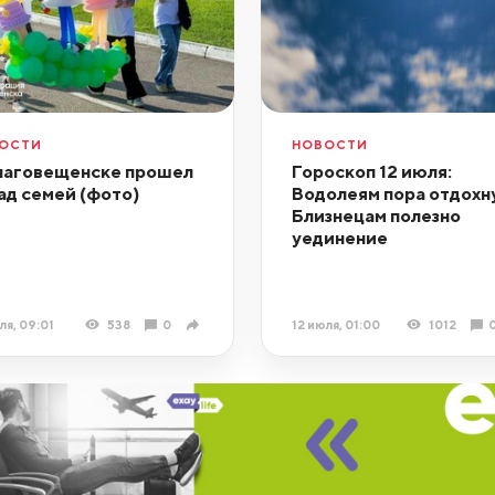
ОСТИ
НОВОСТИ
лаговещенске прошел
Гороскоп 12 июля:
ад семей (фото)
Водолеям пора отдохн
Близнецам полезно
уединение
ля, 09:01
538
0
12 июля, 01:00
1012