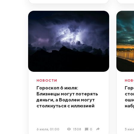
НОВОСТИ
НОВ
Гороскоп 6 июля:
Гор
Близнецы могут потерять
сто
деньги, а Водолеи могут
оши
столкнуться с иллюзией
наб
6 июля, 01:00
1508
0
5 июл