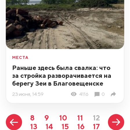
МЕСТА
Раньше здесь была свалка: что
за стройка разворачивается на
берегу Зеи в Благовещенске
23 июня, 14:59
4116
0
8
9
10
11
12
13
14
15
16
17