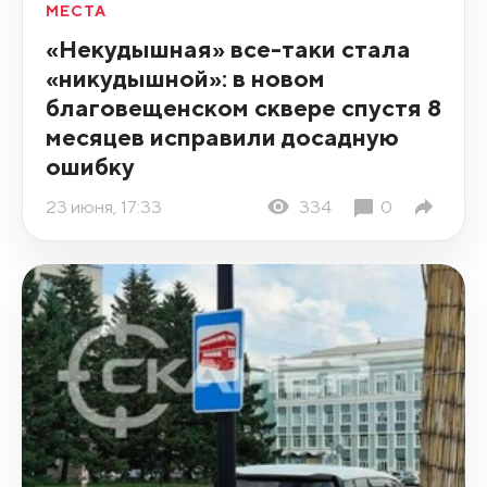
МЕСТА
«Некудышная» все-таки стала
«никудышной»: в новом
благовещенском сквере спустя 8
месяцев исправили досадную
ошибку
23 июня, 17:33
334
0