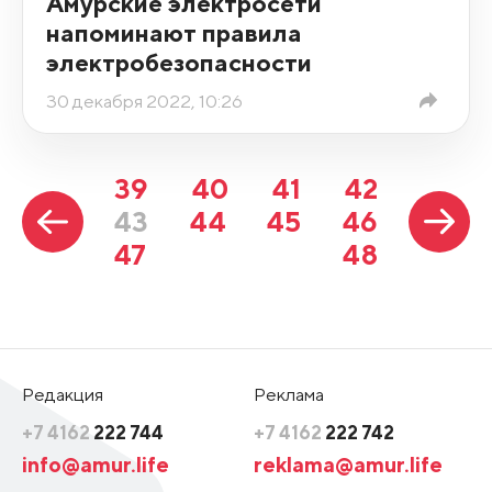
Амурские электросети
напоминают правила
электробезопасности
30 декабря 2022, 10:26
39
40
41
42
43
44
45
46
47
48
Редакция
Реклама
+7 4162
222 744
+7 4162
222 742
info@amur.life
reklama@amur.life