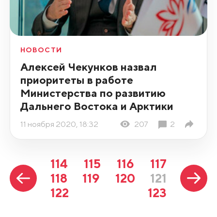
НОВОСТИ
Алексей Чекунков назвал
приоритеты в работе
Министерства по развитию
Дальнего Востока и Арктики
11 ноября 2020, 18:32
207
2
114
115
116
117
118
119
120
121
122
123