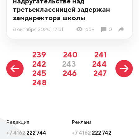
надругательстве над
третьеклассницей задержан
замдиректора школы
8 октября 2020, 17:51
659
0
239
240
241
242
243
244
245
246
247
248
Редакция
Реклама
+7 4162
222 744
+7 4162
222 742